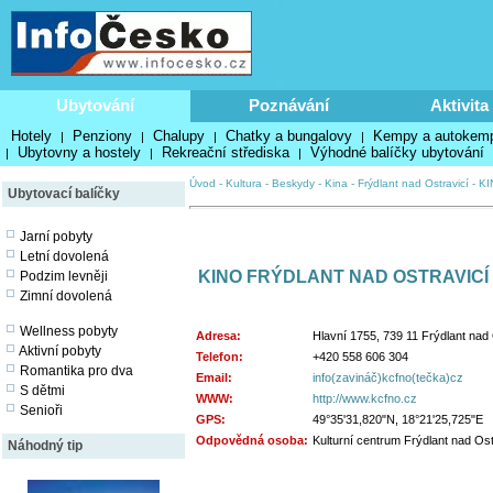
Ubytování
Poznávání
Aktivita
Hotely
Penziony
Chalupy
Chatky a bungalovy
Kempy a autokem
|
|
|
|
Ubytovny a hostely
Rekreační střediska
Výhodné balíčky ubytování
|
|
|
Úvod
-
Kultura
-
Beskydy
-
Kina
-
Frýdlant nad Ostravicí
-
KI
Ubytovací balíčky
Jarní pobyty
Letní dovolená
KINO FRÝDLANT NAD OSTRAVICÍ
Podzim levněji
Zimní dovolená
Wellness pobyty
Adresa:
Hlavní 1755, 739 11 Frýdlant nad 
Aktivní pobyty
Telefon:
+420 558 606 304
Romantika pro dva
Email:
info(zavináč)kcfno(tečka)cz
S dětmi
WWW:
http://www.kcfno.cz
Senioři
GPS:
49°35'31,820"N, 18°21'25,725"E
Odpovědná osoba:
Kulturní centrum Frýdlant nad Ost
Náhodný tip