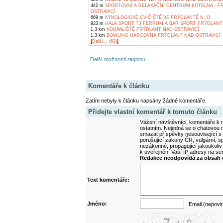
442 m
SPORTOVNÍ A RELAXAČNÍ CENTRUM KOTELNA - F
OSTRAVICÍ
669 m
KYNOLOGICKÉ CVIČIŠTĚ VE FRÝDLANTĚ N. O.
923 m
HALA SPORT TJ FERRUM A BAR SPORT FRÝDLANT 
1,3 km
KOUPALIŠTĚ FRÝDLANT NAD OSTRAVICÍ
1,3 km
BOWLING HARCOVNA FRÝDLANT NAD OSTRAVICÍ
[
]
Další... (63)
Další možnosti regionu ...
Komentáře k článku
Zatím nebyly k článku napsány žádné komentáře.
Přidejte vlastní komentář k tomuto článku
Vážení návštěvníci, komentáře k m
ostatním. Nejedná se o chatovou m
smazat příspěvky nesouvisející s
porušující zákony ČR, vulgární, sp
nezákonné, propagující jakoukoliv
k uveřejnění Vaší IP adresy na s
Redakce neodpovídá za obsah d
Text komentáře:
Jméno:
Email (nepovi