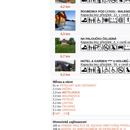
4,2 km
ROUBENKA POD LYSOU - MALENO
Kapacita bez přistýlek: 12, v ceně
4,3 km
NA PALOUČKU ČELADNÁ
Kapacita bez přistýlek: 4, v ceně 
6,7 km
HOTEL & GARDEN **** U HOLUBŮ 
Kapacita bez přistýlek: 34, v ceně
9,3 km
Města a obce
61 m
FRÝDLANT NAD OSTRAVICÍ
2,3 km
PRŽNO
2,9 km
METYLOVICE
3,0 km
MALENOVICE
3,3 km
PSTRUŽÍ
4,2 km
LHOTKA
5,1 km
ČELADNÁ
5,1 km
JANOVICE
[
]
Další... (14)
Historické zajímavosti
169 m
POMNÍK PADLÝCH SE SOCHOU PARTYZÁNA FRÝDLA
169 m
KOSTEL SV. BARTOLOMĚJE VE FRÝDLANTĚ N. O.