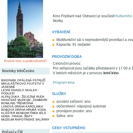
Kino Frýdlant nad Ostravicí je součástí
Kulturního
školky.
VYBAVENÍ
Multifunkční sál s nejmodernější promítací a zv
Kapacita: 91 sedadel
PROVOZNÍ DOBA
Krušné hory a podkrušnohoří
Celoroční provoz.
Pro veřejnost jsou začátky představení v 17.00 a 
Novinky InfoČesko
V letních měsících je v provozu
letní kino
.
BIKEPARK OPÁLENÁ PSTRUŽÍ
Program kina
.
MIKULÁŠTÍKOVO FOJTSTVÍ V
JASENNÉ
LESNÍ DIVADLO SKALKA -
SLUŽBY
PODLESÍ
ALPALOUKA - ŽELEZNÁ RUDA
HASIČSKÉ MUZEUM - ŽAMBERK
sociální zařízení: ano
BOWLING TŘEMOŠNÁ
občerstvení: nápojový automat
LANOVÁ DRÁHA KAROLINKA
BOBOVÁ DRÁHA HRUBÁ VODA
pronájem prostor: ano
KLÁŠTER BENEDIKTÍNEK BÍLÁ
šatna: ano
HORA - PRAHA, ŘEPY
MUZEUM RAPOTÍNSKÉ SKLÁRNY
CENY VSTUPNÉHO
Počasí v ČR