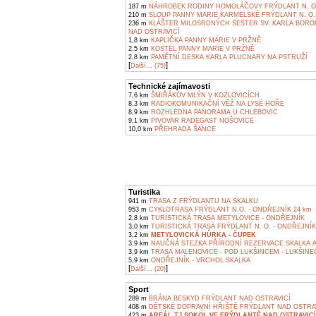
187 m
NÁHROBEK RODINY HOMOLÁČOVY FRÝDLANT N. O
210 m
SLOUP PANNY MARIE KARMELSKÉ FRÝDLANT N. O.
236 m
KLÁŠTER MILOSRDNÝCH SESTER SV. KARLA BORO
NAD OSTRAVICÍ
1,8 km
KAPLIČKA PANNY MARIE V PRŽNĚ
2,5 km
KOSTEL PANNY MARIE V PRŽNĚ
2,8 km
PAMĚTNÍ DESKA KARLA PLUCNARY NA PSTRUŽÍ
[
]
Další... (75)
Technické zajímavosti
7,6 km
ŠMIŘÁKŮV MLÝN V KOZLOVICÍCH
8,3 km
RADIOKOMUNIKAČNÍ VĚŽ NA LYSÉ HOŘE
8,9 km
ROZHLEDNA PANORAMA U CHLEBOVIC
9,1 km
PIVOVAR RADEGAST NOŠOVICE
10,0 km
PŘEHRADA ŠANCE
Turistika
941 m
TRASA Z FRÝDLANTU NA SKALKU
953 m
CYKLOTRASA FRÝDLANT N.O. - ONDŘEJNÍK 24 km
2,8 km
TURISTICKÁ TRASA METYLOVICE - ONDŘEJNÍK
3,0 km
TURISTICKÁ TRASA FRÝDLANT N. O. - ONDŘEJNÍK
3,2 km
METYLOVICKÁ HŮRKA - ČUPEK
3,9 km
NAUČNÁ STEZKA PŘÍRODNÍ REZERVACE SKALKA A
3,9 km
TRASA MALENOVICE - POD LUKŠINCEM - LUKŠINEC
5,9 km
ONDŘEJNÍK - VRCHOL SKALKA
[
]
Další... (20)
Sport
289 m
BRÁNA BESKYD FRÝDLANT NAD OSTRAVICÍ
408 m
DĚTSKÉ DOPRAVNÍ HŘIŠTĚ FRÝDLANT NAD OSTRA
423 m
AREÁL TJ SOKOL VE FRÝDLANTĚ NAD OSTRAVICÍ