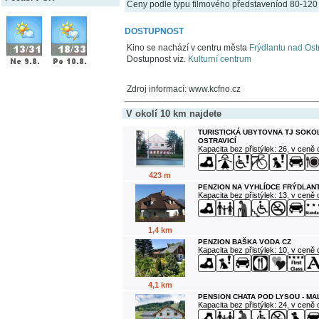
Ceny podle typu filmového představeníod 80-120
DOSTUPNOST
Kino se nachází v centru města
Frýdlantu nad Ostr
Dostupnost viz.
Kulturní centrum
Zdroj informací: www.kcfno.cz
V okolí 10 km najdete
TURISTICKÁ UBYTOVNA TJ SOKO
OSTRAVICÍ
Kapacita bez přistýlek: 26, v ceně
423 m
PENZION NA VYHLÍDCE FRÝDLANT
Kapacita bez přistýlek: 13, v ceně
1,4 km
PENZION BAŠKA VODA CZ
Kapacita bez přistýlek: 10, v ceně
4,1 km
PENSION CHATA POD LYSOU - M
Kapacita bez přistýlek: 24, v ceně