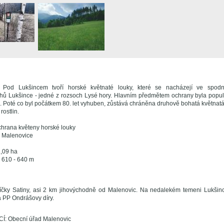
 Pod Lukšincem tvoří horské květnaté louky, které se nacházejí ve spodn
hů Lukšince - jedné z rozsoch Lysé hory. Hlavním předmětem ochrany byla popu
). Poté co byl počátkem 80. let vyhuben, zůstává chráněna druhově bohatá květnat
ostlin.
hrana květeny horské louky
: Malenovice
,09 ha
 610 - 640 m
říčky Satiny, asi 2 km jihovýchodně od Malenovic. Na nedalekém temeni Lukši
a PP Ondrášovy díry.
: Obecní úřad Malenovic