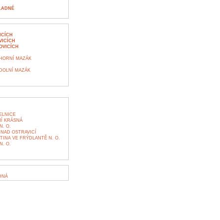
Í
LADNÉ
ICÍCH
VICÍCH
OVICÍCH
 HORNÍ MAZÁK
 DOLNÍ MAZÁK
ELNICE
Í KRÁSNÁ
. O.
NAD OSTRAVICÍ
TINA VE FRÝDLANTĚ N. O.
. O.
DNÁ