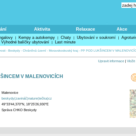
ání
Aktivita
Relaxace
Akce
ngalovy
Kempy a autokempy
Chaty
Ubytování v soukromí
Agroturi
|
|
|
|
Výhodné balíčky ubytování
Last minute
|
osti
-
Beskydy
-
Chráněná území
-
Moravskoslezský kraj
-
PP POD LUKŠINCEM V MALENOVICÍ
Upravit informace
|
Vložit
KŠINCEM V MALENOVICÍCH
Malenovice
beskydy(zavináč)nature(tečka)cz
49°33'44,370"N, 18°25'26,930"E
Správa CHKO Beskydy