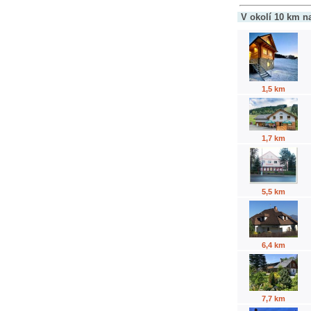
V okolí 10 km n
1,5 km
1,7 km
5,5 km
6,4 km
7,7 km