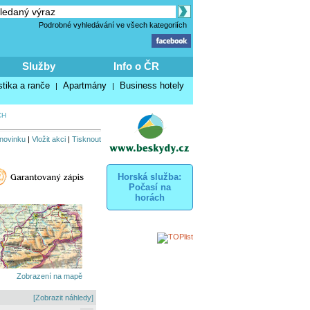
Podrobné vyhledávání ve všech kategoriích
Služby
Info o ČR
stika a ranče
Apartmány
Business hotely
|
|
CH
 novinku
|
Vložit akci
|
Tisknout
Horská služba:
Počasí na
horách
Zobrazení na mapě
[Zobrazit náhledy]