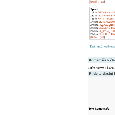
[
]
Další... (29)
Sport
217 m
JÍZDÁRNA MA
235 m
LYŽAŘSKÉ STŘ
458 m
KRYTÝ BAZÉN
1,6 km
SKI MALENOV
2,0 km
RELAXCENTR
2,5 km
BĚŽECKÉ TR
2,5 km
SKI LYSÁ HOR
2,5 km
BĚŽECKÉ TR
[
]
Další... (52)
Další možnosti regio
Komentáře k čl
Zatím nebyly k článk
Přidejte vlastní
Text komentáře: