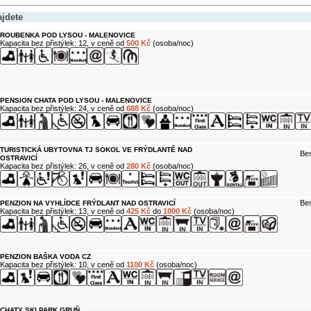
ajdete
ROUBENKA POD LYSOU - MALENOVICE
Kapacita bez přistýlek: 12, v ceně od
500 Kč
(osoba/noc)
PENSION CHATA POD LYSOU - MALENOVICE
Kapacita bez přistýlek: 24, v ceně od
688 Kč
(osoba/noc)
TURISTICKÁ UBYTOVNA TJ SOKOL VE FRÝDLANTĚ NAD
Bes
OSTRAVICÍ
Kapacita bez přistýlek: 26, v ceně od
280 Kč
(osoba/noc)
Bes
PENZION NA VYHLÍDCE FRÝDLANT NAD OSTRAVICÍ
Kapacita bez přistýlek: 13, v ceně od
425 Kč
do
1000 Kč
(osoba/noc)
PENZION BAŠKA VODA CZ
Kapacita bez přistýlek: 10, v ceně od
1100 Kč
(osoba/noc)
CHATY SKI PARK GRUŇ