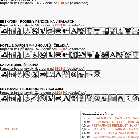
Kapacita bez přistýlek: 166, v ceně od
630 Kč
(osoba/noc)
BESKÝDEK - RODINNÝ PENZION NA VISALAJÍCH
Kapacita bez přistýlek: 50, v ceně od
200 Kč
(osoba/noc)
HOTEL & GARDEN **** U HOLUBŮ - ČELADNÁ
Kapacita bez přistýlek: 34, v ceně od
825 Kč
(osoba/noc)
NA PALOUČKU ČELADNÁ
Kapacita bez přistýlek: 4, v ceně od
550 Kč
(osoba/noc)
UBYTOVÁNÍ V SOUKROMÍ NA VISALAJÍCH
Kapacita bez přistýlek: 21, v ceně od
200 Kč
(osoba/noc)
Stravování a zábava
3,4 km
RETAURACE U TKÁČŮ - OSTRAVI
3,8 km
RESTAURACE U TOFLŮ - JANOVI
4,5 km
RESTAURACE REKREANT NA KR
D OSTRAVICÍ
4,6 km
GOLF & SKI RESTAURANT NA OST
4,6 km
HOSTINEC HARCOVNA FRÝDLANT
5,4 km
RESTAURACE IMRVÉRE FRÝDLAN