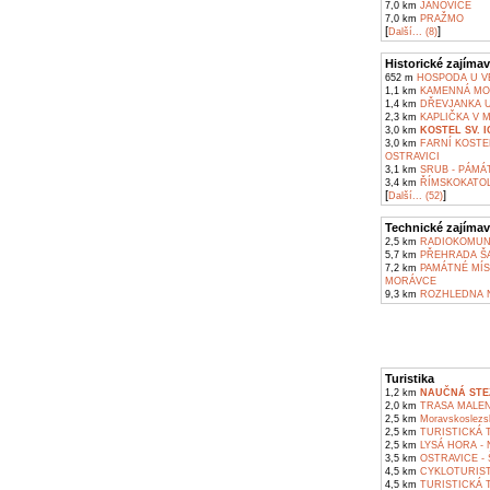
7,0 km
JANOVICE
7,0 km
PRAŽMO
[
]
Další... (8)
Historické zajímav
652 m
HOSPODA U VE
1,1 km
KAMENNÁ MOH
1,4 km
DŘEVJANKA U
2,3 km
KAPLIČKA V 
3,0 km
KOSTEL SV. 
3,0 km
FARNÍ KOSTE
OSTRAVICI
3,1 km
SRUB - PÁMÁT
3,4 km
ŘÍMSKOKATOLI
[
]
Další... (52)
Technické zajímav
2,5 km
RADIOKOMUNI
5,7 km
PŘEHRADA Š
7,2 km
PAMÁTNÉ MÍS
MORÁVCE
9,3 km
ROZHLEDNA N
Turistika
1,2 km
NAUČNÁ STE
2,0 km
TRASA MALENO
2,5 km
Moravskoslezs
2,5 km
TURISTICKÁ T
2,5 km
LYSÁ HORA - 
3,5 km
OSTRAVICE - 
4,5 km
CYKLOTURIST
4,5 km
TURISTICKÁ T