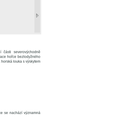
í části severovýchodně
lace hořce bezlodyžného
á horská louka s výskytem
nce se nachází významná