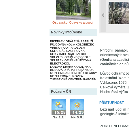
Ostravsko, Opavsko a poodří
Novinky InfoČesko
BIKEPARK OPÁLENÁ PSTRUŽÍ
PŮJČOVNA KOL A KOLOBĚŽEK -
VRBNO POD PRADĚDEM
Přírodní památku
SKI AREÁL SACHROVKA -
ROKYTNICE NAD JIZEROU
orientovaných sva
SKI PARK GRUŇ - DISCGOLF
(Gentiana acaulis
SKI PARK GRUŇ - PŮJČOVNA
ELEKTROKOL
chráněných druhů r
LANOVÁ DRÁHA KAROLINKA
BOBOVÁ DRÁHA HRUBÁ VODA
MUZEUM RAPOTÍNSKÉ SKLÁRNY
Důvod ochrany: oc
ROZHLEDNA BUKOVKA
Katastrální území 
TURISTICKÉ CENTRUM RAPOTÍN
Vyhlášeno: 1975
Celková výměra: 1
Počasí v ČR
Nadmořská výška:
PŘÍSTUPNOST
Leží nad údolím 
geologická lokalit
ZDROJ INFORMACÍ