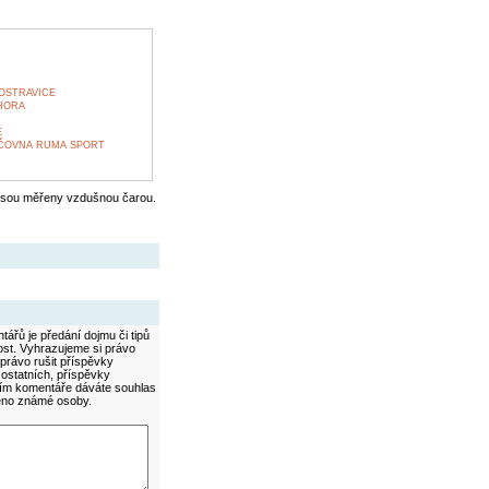
OSTRAVICE
HORA
E
ŮJČOVNA RUMA SPORT
jsou měřeny vzdušnou čarou.
ářů je předání dojmu či tipů
ost. Vyhrazujeme si právo
právo rušit příspěvky
 ostatních, příspěvky
áním komentáře dáváte souhlas
méno známé osoby.