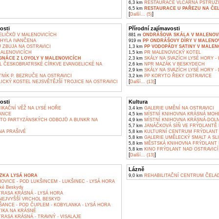
6,3 km
RESTAURACE VLČÁRNA PSTRUŽ
6,5 km
RESTAURACE U PAŘEZU NA ČE
[
]
Další... (5)
osti
Přírodní zajímavosti
LIČKŮ V MALENOVICÍCH
881 m
ONDRÁŠOVA SKÁLA V MALENOV
YLA IVANČENA
919 m
PP ONDRÁŠOVY DÍRY V MALENO
 ZBUJA NA OSTRAVICI
1,3 km
PP VODOPÁDY SATINY V MALEN
MALENOVICÍCH
1,5 km
PR MALENOVICKÝ KOTEL
IGNÁCE Z LOYOLY V MALENOVICÍCH
2,3 km
SKÁLY NA SVAZÍCH LYSÉ HORY -
L ČESKOBRATRSKÉ CÍRKVE EVANGELICKÉ NA
2,6 km
NPR MAZÁK V BESKYDECH
2,9 km
SKÁLY NA SVAZÍCH LYSÉ HORY -
NÍK P. BEZRUČE NA OSTRAVICI
3,2 km
PP KORYTO ŘEKY OSTRAVICE
[
]
CKÝ KOSTEL NEJSVĚTĚJŠÍ TROJICE NA OSTRAVICI
Další... (13)
osti
Kultura
KAČNÍ VĚŽ NA LYSÉ HOŘE
3,4 km
GALERIE UMĚNÍ NA OSTRAVICI
ANCE
4,5 km
MÍSTNÍ KNIHOVNA KRÁSNÁ MOH
TO PARTYZÁNSKÝCH ODBOJŮ A BUNKR NA
4,9 km
MÍSTNÍ KNIHOVNA KRÁSNÁ-DOLN
5,7 km
JANÁČKOVÁ SÍŇ VE FRÝDLANTĚ N
A PRAŠIVÉ
5,8 km
KULTURNÍ CENTRUM FRÝDLANT 
5,8 km
GALERIE UMĚLECKÝ SMALT A SLI
5,8 km
MĚSTSKÁ KNIHOVNA FRÝDLANT N
5,8 km
KINO FRÝDLANT NAD OSTRAVICÍ
[
]
Další... (13)
Lázně
ZKA LYSÁ HORA
9,0 km
REHABILITAČNÍ CENTRUM ČELA
VICE - POD LUKŠINCEM - LUKŠINEC - LYSÁ HORA
ké Beskydy
RASA KRÁSNÁ - LYSÁ HORA
NEJVYŠŠÍ VRCHOL BESKYD
ŠANCE - POD ČUPLEM - KOBYLANKA - LYSÁ HORA
IKA NA KRÁSNÉ
RASA KRÁSNÁ - TRAVNÝ - VISALAJE