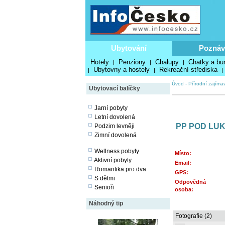
Ubytování
Poznáv
Hotely
Penziony
Chalupy
Chatky a bu
|
|
|
Ubytovny a hostely
Rekreační střediska
|
|
|
Úvod
-
Přírodní zajímav
Ubytovací balíčky
Jarní pobyty
Letní dovolená
PP POD LU
Podzim levněji
Zimní dovolená
Wellness pobyty
Místo:
Aktivní pobyty
Email:
Romantika pro dva
GPS:
S dětmi
Odpovědná
Senioři
osoba:
Náhodný tip
Fotografie (2)