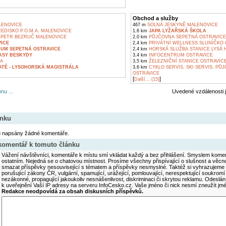
Obchod a služby
LENOVICE
467 m
SOLNÁ JESKYNĚ MALENOVICE
EDISKO P.O.M.A. MALENOVICE
1,6 km
JAPA LYŽAŘSKÁ ŠKOLA
 PETR BEZRUČ MALENOVICE
2,0 km
PŮJČOVNA SEPETNÁ OSTRAVICE
ICE
2,4 km
PRIVÁTNÍ WELLNESS SLUNÍČKO 
UM SEPETNÁ OSTRAVICE
2,4 km
HORSKÁ SLUŽBA STANICE LYSÁ 
ASY BESKYDY
3,4 km
INFOCENTRUM OSTRAVICE
A
3,5 km
ŽELEZNIČNÍ STANICE OSTRAVIC
ATĚ - LYSOHORSKÁ MAGISTRÁLA
3,6 km
CYKLO SERVIS, SKI SERVIS, P
OSTRAVICE
[
]
Další... (15)
nu ...
Uvedené vzdálenosti 
ánku
u napsány žádné komentáře.
 komentář k tomuto článku
Vážení návštěvníci, komentáře k místu smí vkládat každý a bez přihlášení. Smyslem koment
ostatním. Nejedná se o chatovou místnost. Prosíme všechny přispívající o slušnost a věcn
smazat příspěvky nesouvisející s tématem a příspěvky nesmyslné. Taktéž si vyhrazujeme 
porušující zákony ČR, vulgární, spamující, urážející, pomlouvající, nerespektující soukromí
nezákonné, propagující jakoukoliv nesnášenlivost, diskriminaci či skrytou reklamu. Odesl
k uveřejnění Vaší IP adresy na serveru InfoCesko.cz. Vaše jméno či nick nesmí zneužít j
Redakce neodpovídá za obsah diskusních příspěvků.