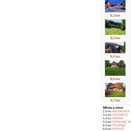
8,3 km
8,3 km
8,4 km
8,9 km
9,7 km
Města a obce
2,9 km
MALENOVICE
3,4 km
OSTRAVICE
4,4 km
KRÁSNÁ
5,8 km
FRÝDLANT NA
6,4 km
ČELADNÁ
6,6 km
PSTRUŽÍ