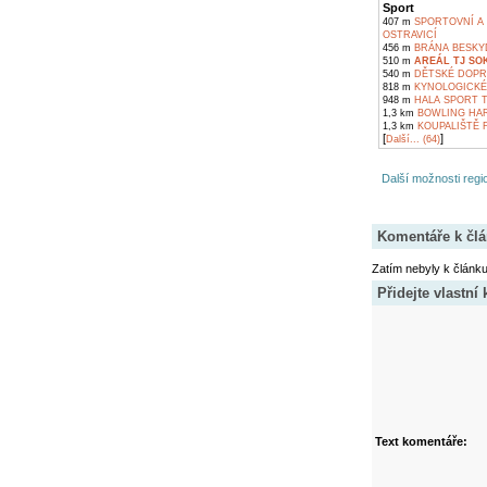
Sport
407 m
SPORTOVNÍ A 
OSTRAVICÍ
456 m
BRÁNA BESKYD
510 m
AREÁL TJ SO
540 m
DĚTSKÉ DOPRA
818 m
KYNOLOGICKÉ 
948 m
HALA SPORT T
1,3 km
BOWLING HAR
1,3 km
KOUPALIŠTĚ 
[
]
Další... (64)
Další možnosti regio
Komentáře k čl
Zatím nebyly k článk
Přidejte vlastní
Text komentáře: