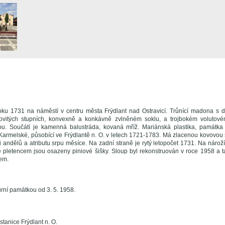
oku 1731 na náměstí v centru města Frýdlant nad Ostravicí. Trůnící madona s 
vitých stupních, konvexně a konkávně zvlněném soklu, a trojbokém volutov
sou. Součátí je kamenná balustráda, kovaná mříž. Mariánská plastika, památk
 Karmelské, působící ve Frýdlantě n. O. v letech 1721-1783. Má zlacenou kovovou 
i andělů a atributu srpu měsíce. Na zadní straně je rytý letopočet 1731. Na náro
é pletencem jsou osazeny piniové šišky. Sloup byl rekonstruován v roce 1958 a
em.
rní památkou od 3. 5. 1958.
tanice Frýdlant n. O.