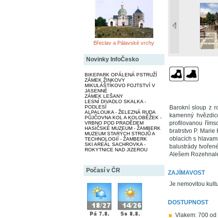
Břeclav a Pálavské vrchy
Novinky InfoČesko
BIKEPARK OPÁLENÁ PSTRUŽÍ
ZÁMEK ŽINKOVY
MIKULÁŠTÍKOVO FOJTSTVÍ V
JASENNÉ
ZÁMEK LEŠANY
LESNÍ DIVADLO SKALKA -
PODLESÍ
Barokní sloup z r
ALPALOUKA - ŽELEZNÁ RUDA
kamenný hvězdico
PŮJČOVNA KOL A KOLOBĚŽEK -
profilovanou řím
VRBNO POD PRADĚDEM
HASIČSKÉ MUZEUM - ŽAMBERK
bratrstvo P. Marie
MUZEUM STARÝCH STROJŮ A
oblacích s hlavam
TECHNOLOGIÍ - ŽAMBERK
SKI AREÁL SACHROVKA -
balustrády tvořen
ROKYTNICE NAD JIZEROU
Alešem Rozehnal
Počasí v ČR
ZAJÍMAVOST
Je nemovitou kultu
DOSTUPNOST
Vlakem: 700 od s