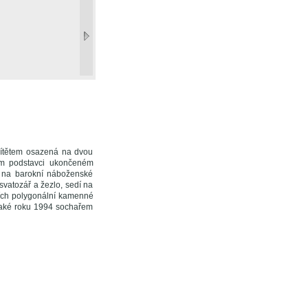
dítětem osazená na dvou
ém podstavci ukončeném
a na barokní náboženské
svatozář a žezlo, sedí na
žích polygonální kamenné
 také roku 1994 sochařem