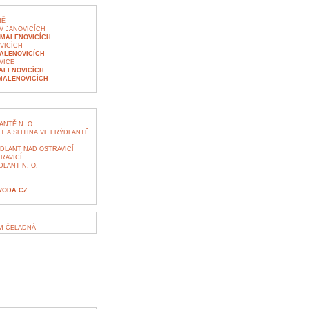
NĚ
V JANOVICÍCH
 MALENOVICÍCH
VICÍCH
ALENOVICÍCH
VICE
ALENOVICÍCH
MALENOVICÍCH
NTĚ N. O.
 A SLITINA VE FRÝDLANTĚ
DLANT NAD OSTRAVICÍ
RAVICÍ
LANT N. O.
VODA CZ
M ČELADNÁ