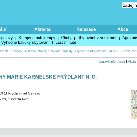
ání
Aktivita
Relaxace
Akce
ngalovy
Kempy a autokempy
Chaty
Ubytování v soukromí
Agroturi
|
|
|
|
Výhodné balíčky ubytování
Last minute
|
avosti
-
Beskydy
-
Církevní stavby a sakrální objekty
-
Frýdlant nad Ostravicí
-
SLOUP PANNY MA
Upravit informace
|
Vložit
NY MARIE KARMELSKÉ FRÝDLANT N. O.
9 11 Frýdlant nad Ostravicí
55"N, 18°21'34,478"E