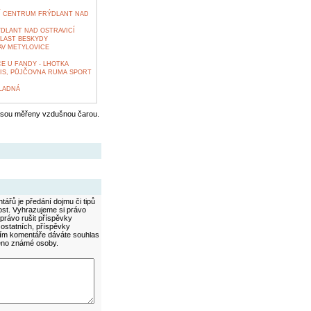
Í CENTRUM FRÝDLANT NAD
ÝDLANT NAD OSTRAVICÍ
LAST BESKYDY
V METYLOVICE
E U FANDY - LHOTKA
VIS, PŮJČOVNA RUMA SPORT
LADNÁ
jsou měřeny vzdušnou čarou.
ářů je předání dojmu či tipů
ost. Vyhrazujeme si právo
právo rušit příspěvky
 ostatních, příspěvky
áním komentáře dáváte souhlas
méno známé osoby.