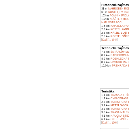
Historické zajímav
31 m
NÁHROBEK ROD
63 m
KOSTEL SV. BA
153 m
POMNÍK PADLÝ
192 m
KLÁŠTER MILO
NAD OSTRAVICÍ
1,6 km
KAPLIČKA PA
2,3 km
KOSTEL PANN
2,8 km
KŘÍŽE, BOŽÍ
2,8 km
KOSTEL VŠEC
[
]
Další... (74)
Technické zajímav
7,8 km
ŠMIŘÁKŮV ML
8,2 km
RADIOKOMUNI
8,9 km
ROZHLEDNA P
8,9 km
PIVOVAR RAD
10,0 km
PŘEHRADA 
Turistika
1,1 km
TRASA Z FRÝ
1,2 km
CYKLOTRASA F
2,8 km
TURISTICKÁ 
3,1 km
METYLOVICK
3,2 km
TURISTICKÁ T
3,8 km
TRASA MALENO
4,1 km
NAUČNÁ STEZ
6,1 km
ONDŘEJNÍK -
[
]
Další... (20)