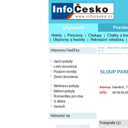
Ubytování
Poznáv
Hotely
Penziony
Chalupy
Chatky a bu
|
|
|
Ubytovny a hostely
Rekreační střediska
|
|
|
Úvod
-
Historické zajím
Ubytovací balíčky
N. O.
Jarní pobyty
Letní dovolená
SLOUP PAN
Podzim levněji
Zimní dovolená
Wellness pobyty
Adresa:
Náměstí, 73
Aktivní pobyty
GPS:
49°35'35,6
Romantika pro dva
S dětmi
Senioři
Náhodný tip
Fotografie (1)