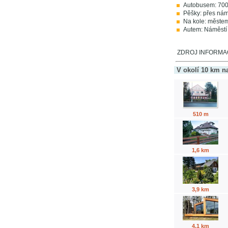
Autobusem: 700 
Pěšky: přes nám
Na kole: městem
Autem: Náměstí j
ZDROJ INFORMACÍ: 
V okolí 10 km n
510 m
1,6 km
3,9 km
4,1 km