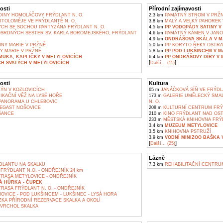
osti
Přírodní zajímavosti
INY HOMOLÁČOVY FRÝDLANT N. O.
2,3 km
PAMÁTNÝ STROM V PRŽ
RTOLOMĚJE VE FRÝDLANTĚ N. O.
3,8 km
MALÝ A VELKÝ PAHOREK 
CH SE SOCHOU PARTYZÁNA FRÝDLANT N. O.
4,5 km
PP VODOPÁDY SATINY V
SRDNÝCH SESTER SV. KARLA BOROMEJSKÉHO, FRÝDLANT
4,6 km
PAMÁTNÝ KÁMEN V JANO
4,9 km
ONDRÁŠOVA SKÁLA V M
NNY MARIE V PRŽNĚ
5,0 km
PP KORYTO ŘEKY OSTRA
Y MARIE V PRŽNĚ
5,8 km
PP POD LUKŠINCEM V M
 MUKA, KAPLIČKY V METYLOVICÍCH
6,4 km
PP ONDRÁŠOVY DÍRY V 
[
]
H SVATÝCH V METYLOVICÍCH
Další... (11)
osti
Kultura
ÝN V KOZLOVICÍCH
65 m
JANÁČKOVÁ SÍŇ VE FRÝDLA
KAČNÍ VĚŽ NA LYSÉ HOŘE
173 m
GALERIE UMĚLECKÝ SMALT
ANORAMA U CHLEBOVIC
N. O.
EGAST NOŠOVICE
208 m
KULTURNÍ CENTRUM FRÝ
ŠANCE
210 m
KINO FRÝDLANT NAD OST
233 m
MĚSTSKÁ KNIHOVNA FRÝD
3,4 km
MUZEUM METYLOVICE
3,5 km
KNIHOVNA PSTRUŽÍ
3,9 km
VODNÍ MINIZOO BAŠKA 
[
]
Další... (25)
Lázně
DLANTU NA SKALKU
7,3 km
REHABILITAČNÍ CENTRU
RÝDLANT N.O. - ONDŘEJNÍK 24 km
TRASA METYLOVICE - ONDŘEJNÍK
Á HŮRKA - ČUPEK
RASA FRÝDLANT N. O. - ONDŘEJNÍK
VICE - POD LUKŠINCEM - LUKŠINEC - LYSÁ HORA
KA PŘÍRODNÍ REZERVACE SKALKA A OKOLÍ
 VRCHOL SKALKA