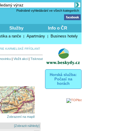
Podrobné vyhledávání ve všech kategoriích
Služby
Info o ČR
stika a ranče
Apartmány
Business hotely
|
|
RIE KARMELSKÉ FRÝDLANT
 novinku
|
Vložit akci
|
Tisknout
Horská služba:
Počasí na
horách
Zobrazení na mapě
[Zobrazit náhledy]