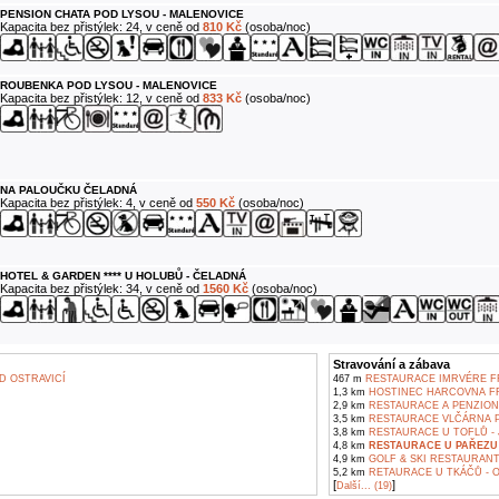
PENSION CHATA POD LYSOU - MALENOVICE
Kapacita bez přistýlek: 24, v ceně od
810 Kč
(osoba/noc)
ROUBENKA POD LYSOU - MALENOVICE
Kapacita bez přistýlek: 12, v ceně od
833 Kč
(osoba/noc)
NA PALOUČKU ČELADNÁ
Kapacita bez přistýlek: 4, v ceně od
550 Kč
(osoba/noc)
HOTEL & GARDEN **** U HOLUBŮ - ČELADNÁ
Kapacita bez přistýlek: 34, v ceně od
1560 Kč
(osoba/noc)
Stravování a zábava
 OSTRAVICÍ
467 m
RESTAURACE IMRVÉRE FR
1,3 km
HOSTINEC HARCOVNA FR
2,9 km
RESTAURACE A PENZION 
3,5 km
RESTAURACE VLČÁRNA 
3,8 km
RESTAURACE U TOFLŮ - 
4,8 km
RESTAURACE U PAŘEZU
4,9 km
GOLF & SKI RESTAURANT
5,2 km
RETAURACE U TKÁČŮ - 
[
]
Další... (19)