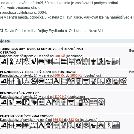
od autobusového nádraží, 60 m od kostela je zastávka U padlých hrdinů.
ěstí vede značená stezka.
 prochází cyklotrasa č. 6004.
e v centru města, odbočka u kostela z Hlavní ulice. Parkovat lze na náměstí vedle 
David Pindur, kniha Dějiny Frýdlantu n. O., Lubna a Nové Vsi
ajdete
TURISTICKÁ UBYTOVNA TJ SOKOL VE FRÝDLANTĚ NAD
Bes
OSTRAVICÍ
Kapacita bez přistýlek: 26, v ceně od
280 Kč
(osoba/noc)
Bes
PENZION NA VYHLÍDCE FRÝDLANT NAD OSTRAVICÍ
Kapacita bez přistýlek: 14, v ceně od
600 Kč
do
1800 Kč
(osoba/noc)
PENZION BAŠKA VODA CZ
Kapacita bez přistýlek: 10, v ceně od
1100 Kč
(osoba/noc)
CHATA NA VYHLÍDCE - MALENOVICE
Kapacita bez přistýlek: 4, v ceně od
666 Kč
do
833 Kč
(osoba/noc)