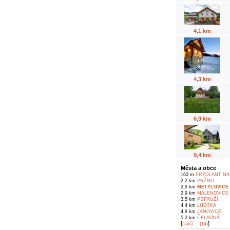
4,1 km
4,3 km
6,9 km
9,4 km
Města a obce
163 m
FRÝDLANT NAD
2,2 km
PRŽNO
2,9 km
METYLOVICE
2,9 km
MALENOVICE
3,5 km
PSTRUŽÍ
4,4 km
LHOTKA
4,9 km
JANOVICE
5,2 km
ČELADNÁ
[
]
Další... (14)