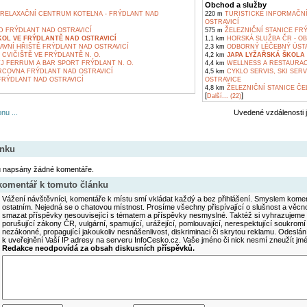
Obchod a služby
RELAXAČNÍ CENTRUM KOTELNA - FRÝDLANT NAD
220 m
TURISTICKÉ INFORMAČN
OSTRAVICÍ
 FRÝDLANT NAD OSTRAVICÍ
575 m
ŽELEZNIČNÍ STANICE FR
KOL VE FRÝDLANTĚ NAD OSTRAVICÍ
1,1 km
HORSKÁ SLUŽBA ČR - OB
VNÍ HŘIŠTĚ FRÝDLANT NAD OSTRAVICÍ
2,3 km
ODBORNÝ LÉČEBNÝ ÚSTA
CVIČIŠTĚ VE FRÝDLANTĚ N. O.
4,2 km
JAPA LYŽAŘSKÁ ŠKOLA
J FERRUM A BAR SPORT FRÝDLANT N. O.
4,4 km
WELLNESS A RESTAURAC
COVNA FRÝDLANT NAD OSTRAVICÍ
4,5 km
CYKLO SERVIS, SKI SER
FRÝDLANT NAD OSTRAVICÍ
OSTRAVICE
4,8 km
ŽELEZNIČNÍ STANICE ČE
[
]
Další... (22)
nu ...
Uvedené vzdálenosti 
ánku
u napsány žádné komentáře.
 komentář k tomuto článku
Vážení návštěvníci, komentáře k místu smí vkládat každý a bez přihlášení. Smyslem koment
ostatním. Nejedná se o chatovou místnost. Prosíme všechny přispívající o slušnost a věcn
smazat příspěvky nesouvisející s tématem a příspěvky nesmyslné. Taktéž si vyhrazujeme 
porušující zákony ČR, vulgární, spamující, urážející, pomlouvající, nerespektující soukromí
nezákonné, propagující jakoukoliv nesnášenlivost, diskriminaci či skrytou reklamu. Odesl
k uveřejnění Vaší IP adresy na serveru InfoCesko.cz. Vaše jméno či nick nesmí zneužít j
Redakce neodpovídá za obsah diskusních příspěvků.