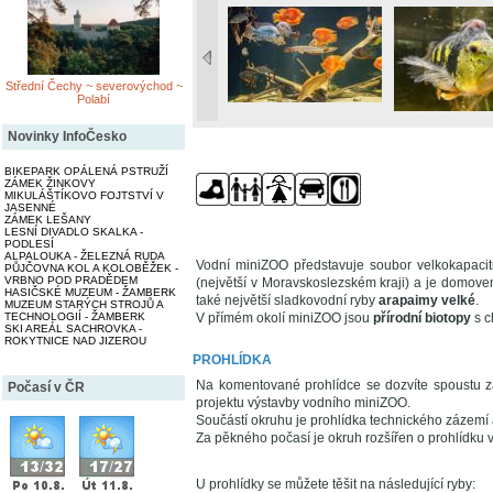
Střední Čechy ~ severovýchod ~
Polabí
Novinky InfoČesko
BIKEPARK OPÁLENÁ PSTRUŽÍ
ZÁMEK ŽINKOVY
MIKULÁŠTÍKOVO FOJTSTVÍ V
JASENNÉ
ZÁMEK LEŠANY
LESNÍ DIVADLO SKALKA -
PODLESÍ
ALPALOUKA - ŽELEZNÁ RUDA
Vodní miniZOO představuje soubor velkokapacitních
PŮJČOVNA KOL A KOLOBĚŽEK -
VRBNO POD PRADĚDEM
(největší v Moravskoslezském kraji) a je domov
HASIČSKÉ MUZEUM - ŽAMBERK
také největší sladkovodní ryby
arapaimy velké
.
MUZEUM STARÝCH STROJŮ A
TECHNOLOGIÍ - ŽAMBERK
V přímém okolí miniZOO jsou
přírodní biotopy
s c
SKI AREÁL SACHROVKA -
ROKYTNICE NAD JIZEROU
PROHLÍDKA
Na komentované prohlídce se dozvíte spoustu za
Počasí v ČR
projektu výstavby vodního miniZOO.
Součástí okruhu je prohlídka technického zázemí a
Za pěkného počasí je okruh rozšířen o prohlídku 
U prohlídky se můžete těšit na následující ryby: