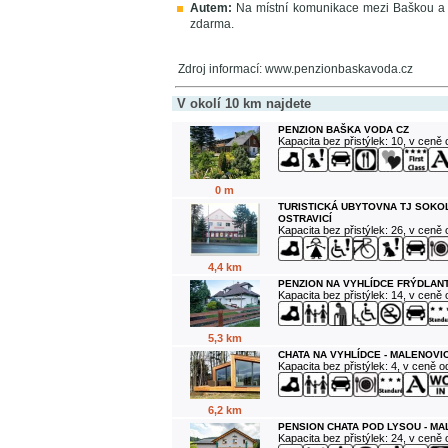
Autem:
Na místní komunikace mezi Baškou a 
zdarma.
Zdroj informací: www.penzionbaskavoda.cz
V okolí 10 km najdete
PENZION BAŠKA VODA CZ
Kapacita bez přistýlek: 10, v ceně
0 m
TURISTICKÁ UBYTOVNA TJ SOKO
OSTRAVICÍ
Kapacita bez přistýlek: 26, v ceně
4,4 km
PENZION NA VYHLÍDCE FRÝDLANT
Kapacita bez přistýlek: 14, v ceně
5,3 km
CHATA NA VYHLÍDCE - MALENOVI
Kapacita bez přistýlek: 4, v ceně 
6,2 km
PENSION CHATA POD LYSOU - M
Kapacita bez přistýlek: 24, v ceně