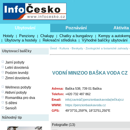
Ubytování
Poznávání
Aktivita
Hotely
Penziony
Chalupy
Chatky a bungalovy
Kempy a autokem
|
|
|
|
Ubytovny a hostely
Rekreační střediska
Výhodné balíčky ubytování
|
|
|
Úvod
-
Kultura
-
Beskydy
-
Zoologické a botanické zahrady
Ubytovací balíčky
Jarní pobyty
Letní dovolená
VODNÍ MINIZOO BAŠKA VODA CZ
Podzim levněji
Zimní dovolená
Wellness pobyty
Adresa:
Baška 538, 739 01 Baška
Aktivní pobyty
Telefon:
+420 732 487 862
Romantika pro dva
Email:
info(zavináč)penzionbaskavoda(tečka)cz
S dětmi
WWW:
https://penzionbaskavoda.cz
Senioři
GPS:
49°37'31,259"N, 18°22'51,250"E
Náhodný tip
Fotografie (13)