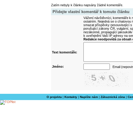
Zatím nebyly k článku napsány žádné komentáře.
Přidejte vlastní komentář k tomuto článku
Vážení návštěvníci, komentáře k m
ostatním. Nejedná se o chatovou m
smazat příspěvky nesouvisející s
porušující zákony ČR, vulgární, sp
nezákonné, propagující jakoukoliv
k uveřejnění Vaší IP adresy na s
Redakce neodpovídá za obsah d
Text komentáře:
Jméno:
Email (nepovi
O projektu
|
Kontakty
|
Napište nám
|
Zákaznická zóna
|
Cen