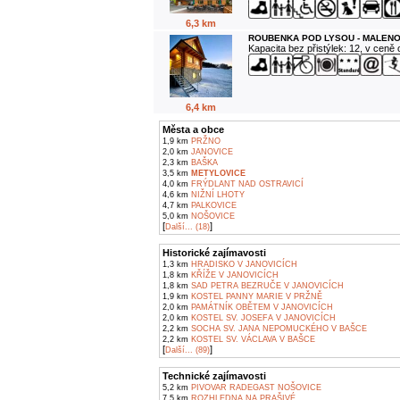
6,3 km
ROUBENKA POD LYSOU - MALENO
Kapacita bez přistýlek: 12, v ceně
6,4 km
Města a obce
1,9 km
PRŽNO
2,0 km
JANOVICE
2,3 km
BAŠKA
3,5 km
METYLOVICE
4,0 km
FRÝDLANT NAD OSTRAVICÍ
4,6 km
NIŽNÍ LHOTY
4,7 km
PALKOVICE
5,0 km
NOŠOVICE
[
]
Další... (18)
Historické zajímavosti
1,3 km
HRADISKO V JANOVICÍCH
1,8 km
KŘÍŽE V JANOVICÍCH
1,8 km
SAD PETRA BEZRUČE V JANOVICÍCH
1,9 km
KOSTEL PANNY MARIE V PRŽNĚ
2,0 km
PAMÁTNÍK OBĚTEM V JANOVICÍCH
2,0 km
KOSTEL SV. JOSEFA V JANOVICÍCH
2,2 km
SOCHA SV. JANA NEPOMUCKÉHO V BAŠCE
2,2 km
KOSTEL SV. VÁCLAVA V BAŠCE
[
]
Další... (89)
Technické zajímavosti
5,2 km
PIVOVAR RADEGAST NOŠOVICE
7,5 km
ROZHLEDNA NA PRAŠIVÉ