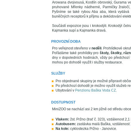
Arowana dvojvousá, Kostlín obrovský, Gurama vel
pruhované Mřenky nádherné, Parmičky žraločí, B
Pyšníme se také rybou Aba aba, která vydává el
buněčných receptorů k příjmu a dekódování elekt
Součástí expozice jsou i krokodýli. Krokodýl čel
Kajmanka supí a Kajmanka dravá.
PROVOZNÍ DOBA
Pro veřejnost otevřeno v
neděli
. Prohlídkové okru
Pořádáme také prohlídky pro
školy, školky, růz
dny v dopoledních hodinách, vždy po předchozí t
mohou po dohodě využít i služby restaurace.
SLUŽBY
Pro objednané skupiny je možné připravit občer
Po předchozí dohodě je možno využít služeb re
Ubytování v
Penzionu Baška Voda CZ
.
DOSTUPNOST
MiniZOO se nachází asi 2 km jižně od středu obc
Vlakem:
žst. Pržno (trať č. 323), vzdálenost 2,1
Autobusem:
zastávka malá Baška, vzdálenost 
Na kole:
cyklostezka Pržno - Janovice.