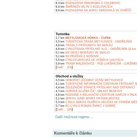
8,3 km
ROZHLEDNA PANORAMA U CHLEBOVIC
9,4 km
ŠMIŘÁKŮV MLÝN V KOZLOVICÍCH
9,6 km
ROZHLEDNA NA KOPCI OKROUHLÁ VE STAŘÍČI
Turistika
2,7 km
METYLOVICKÁ HŮRKA - ČUPEK
3,5 km
TURISTICKÁ TRASA METYLOVICE - ONDŘEJNÍK
4,8 km
TRASA Z FRÝDLANTU NA SKALKU
4,8 km
CYKLOTRASA FRÝDLANT N.O. - ONDŘEJNÍK 24 km
5,1 km
NS OKOLÍ MORÁVKY VE SKALICI
5,1 km
NS PRAŠIVÁ Z NOŠOVIC
5,5 km
CYKLOTURISTIKA VE VYŠNÍCH LHOTÁCH
5,9 km
TRASA MALENOVICE - POD LUKŠINCEM - LUKŠINEC
[
]
Další... (23)
Obchod a služby
3,5 km
ODBORNÝ LÉČEBNÝ ÚSTAV METYLOVICE
4,1 km
TURISTICKÉ INFORMAČNÍ CENTRUM FRÝDLANT N
4,4 km
ŽELEZNIČNÍ STANICE FRÝDLANT NAD OSTRAVICÍ
4,7 km
HORSKÁ SLUŽBA ČR - OBLAST BESKYDY
4,8 km
RODINNÉ A RELAXAČNÍ CENTRUM NARCIS V PALK
5,1 km
SERVIS JUMP SPORT FRÝDEK-MÍSTEK
5,3 km
CYKLO SERVIS OLDŘICH VELIČKA VE STARÉM MĚ
5,7 km
BC-CYKLO ROMAN ŠVARC V DOBRÉ
[
]
Další... (20)
Další možnosti regionu ...
Komentáře k článku