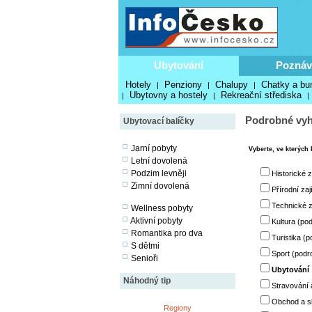
Ubytování
Poznáv
Hotely
Penziony
Chalupy
Chatky a bu
|
|
|
Ubytovny a hostely
Rekreační střediska
|
|
|
Podrobné vyh
Ubytovací balíčky
Jarní pobyty
Vyberte, ve kterých 
Letní dovolená
Podzim levněji
Historické 
Zimní dovolená
Přírodní za
Technické z
Wellness pobyty
Aktivní pobyty
Kultura (po
Romantika pro dva
Turistika (p
S dětmi
Sport (podr
Senioři
Ubytování
Náhodný tip
Stravování 
Obchod a sl
Regiony