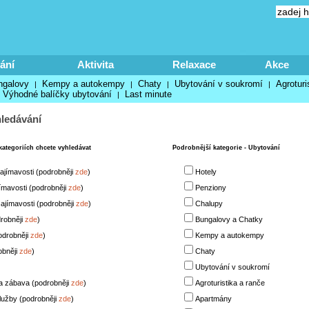
ání
Aktivita
Relaxace
Akce
ngalovy
Kempy a autokempy
Chaty
Ubytování v soukromí
Agroturi
|
|
|
|
Výhodné balíčky ubytování
Last minute
|
ledávání
kategoriích chcete vyhledávat
Podrobnější kategorie - Ubytování
zajímavosti (podrobněji
zde
)
Hotely
jímavosti (podrobněji
zde
)
Penziony
ajímavosti (podrobněji
zde
)
Chalupy
drobněji
zde
)
Bungalovy a Chatky
odrobněji
zde
)
Kempy a autokempy
obněji
zde
)
Chaty
Ubytování v soukromí
a zábava (podrobněji
zde
)
Agroturistika a ranče
užby (podrobněji
zde
)
Apartmány