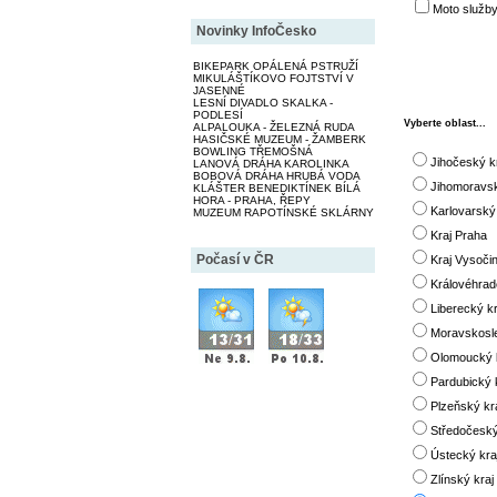
Moto služby
Novinky InfoČesko
BIKEPARK OPÁLENÁ PSTRUŽÍ
MIKULÁŠTÍKOVO FOJTSTVÍ V
JASENNÉ
LESNÍ DIVADLO SKALKA -
PODLESÍ
Vyberte oblast...
ALPALOUKA - ŽELEZNÁ RUDA
HASIČSKÉ MUZEUM - ŽAMBERK
BOWLING TŘEMOŠNÁ
Jihočeský k
LANOVÁ DRÁHA KAROLINKA
BOBOVÁ DRÁHA HRUBÁ VODA
Jihomoravsk
KLÁŠTER BENEDIKTÍNEK BÍLÁ
HORA - PRAHA, ŘEPY
Karlovarský 
MUZEUM RAPOTÍNSKÉ SKLÁRNY
Kraj Praha
Počasí v ČR
Kraj Vysoči
Královéhrad
Liberecký kr
Moravskosle
Olomoucký k
Pardubický 
Plzeňský kr
Středočeský
Ústecký kra
Zlínský kraj