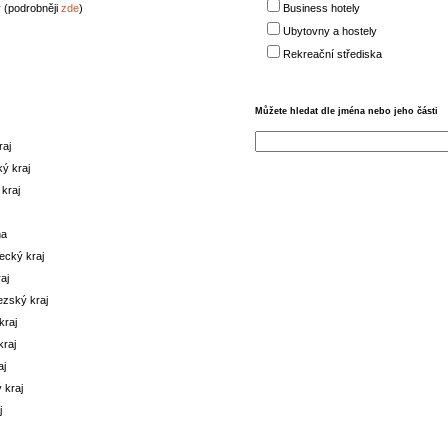
 (podrobněji
zde
)
Business hotely
Ubytovny a hostely
Rekreační střediska
Můžete hledat dle jména nebo jeho části
raj
ý kraj
kraj
na
ecký kraj
aj
zský kraj
raj
kraj
aj
 kraj
j