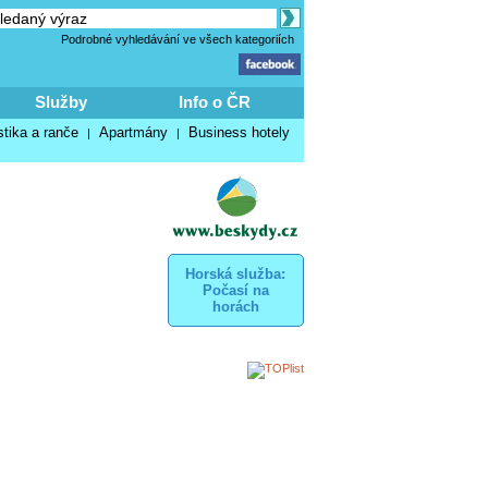
Podrobné vyhledávání ve všech kategoriích
Služby
Info o ČR
stika a ranče
Apartmány
Business hotely
|
|
Horská služba:
Počasí na
horách