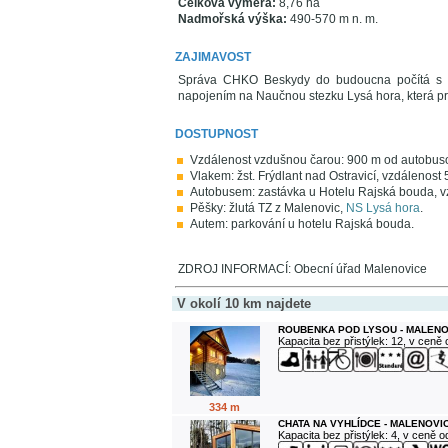
Celková výměra:
8,76 ha
Nadmořská výška:
490-570 m n. m.
ZAJIMAVOST
Správa CHKO Beskydy do budoucna počítá s mo
napojením na Naučnou stezku Lysá hora, která pr
DOSTUPNOST
Vzdálenost vzdušnou čarou: 900 m od autobus
Vlakem: žst. Frýdlant nad Ostravicí, vzdálenost 
Autobusem: zastávka u Hotelu Rajská bouda, v
Pěšky: žlutá TZ z Malenovic,
NS Lysá hora
.
Autem: parkování u hotelu Rajská bouda.
ZDROJ INFORMACÍ: Obecní úřad Malenovice
V okolí 10 km najdete
ROUBENKA POD LYSOU - MALENO
Kapacita bez přistýlek: 12, v ceně
334 m
CHATA NA VYHLÍDCE - MALENOVI
Kapacita bez přistýlek: 4, v ceně 