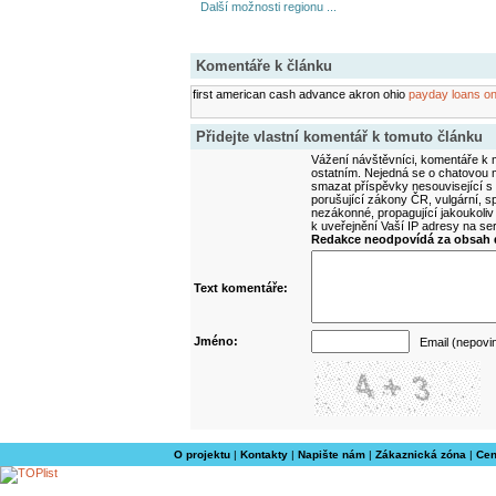
Další možnosti regionu ...
Komentáře k článku
first american cash advance akron ohio
payday loans on
Přidejte vlastní komentář k tomuto článku
Vážení návštěvníci, komentáře k m
ostatním. Nejedná se o chatovou m
smazat příspěvky nesouvisející s
porušující zákony ČR, vulgární, sp
nezákonné, propagující jakoukoliv
k uveřejnění Vaší IP adresy na s
Redakce neodpovídá za obsah d
Text komentáře:
Jméno:
Email (nepovi
O projektu
|
Kontakty
|
Napište nám
|
Zákaznická zóna
|
Cen