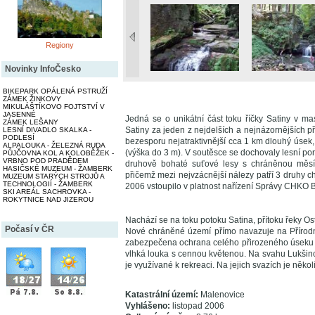
Regiony
Novinky InfoČesko
BIKEPARK OPÁLENÁ PSTRUŽÍ
ZÁMEK ŽINKOVY
MIKULÁŠTÍKOVO FOJTSTVÍ V
JASENNÉ
Jedná se o unikátní část toku říčky Satiny v ma
ZÁMEK LEŠANY
Satiny za jeden z nejdelších a nejnázornějších p
LESNÍ DIVADLO SKALKA -
PODLESÍ
bezesporu nejatraktivnější cca 1 km dlouhý úsek
ALPALOUKA - ŽELEZNÁ RUDA
(výška do 3 m). V soutěsce se dochovaly lesní p
PŮJČOVNA KOL A KOLOBĚŽEK -
VRBNO POD PRADĚDEM
druhově bohaté suťové lesy s chráněnou měsíčn
HASIČSKÉ MUZEUM - ŽAMBERK
přičemž mezi nejvzácnější nálezy patří 3 druhy ch
MUZEUM STARÝCH STROJŮ A
TECHNOLOGIÍ - ŽAMBERK
2006 vstoupilo v platnost nařízení Správy CHKO B
SKI AREÁL SACHROVKA -
ROKYTNICE NAD JIZEROU
Nachází se na toku potoku Satina, přítoku řeky O
Počasí v ČR
Nové chráněné území přímo navazuje na Přírodní 
zabezpečena ochrana celého přirozeného úseku v
vlhká louka s cennou květenou. Na svahu Lukšince
je využívané k rekreaci. Na jejich svazích je někol
Katastrální území:
Malenovice
Vyhlášeno:
listopad 2006