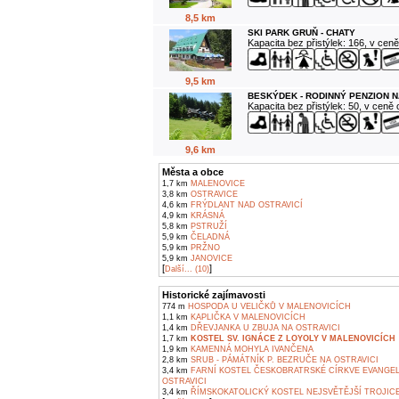
8,5 km
SKI PARK GRUŇ - CHATY
Kapacita bez přistýlek: 166, v cen
9,5 km
BESKÝDEK - RODINNÝ PENZION N
Kapacita bez přistýlek: 50, v ceně
9,6 km
Města a obce
1,7 km
MALENOVICE
3,8 km
OSTRAVICE
4,6 km
FRÝDLANT NAD OSTRAVICÍ
4,9 km
KRÁSNÁ
5,8 km
PSTRUŽÍ
5,9 km
ČELADNÁ
5,9 km
PRŽNO
5,9 km
JANOVICE
[
]
Další... (10)
Historické zajímavosti
774 m
HOSPODA U VELIČKŮ V MALENOVICÍCH
1,1 km
KAPLIČKA V MALENOVICÍCH
1,4 km
DŘEVJANKA U ZBUJA NA OSTRAVICI
1,7 km
KOSTEL SV. IGNÁCE Z LOYOLY V MALENOVICÍCH
1,9 km
KAMENNÁ MOHYLA IVANČENA
2,8 km
SRUB - PÁMÁTNÍK P. BEZRUČE NA OSTRAVICI
3,4 km
FARNÍ KOSTEL ČESKOBRATRSKÉ CÍRKVE EVANGEL
OSTRAVICI
3,4 km
ŘÍMSKOKATOLICKÝ KOSTEL NEJSVĚTĚJŠÍ TROJICE