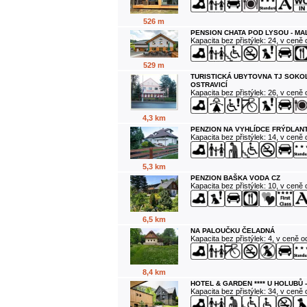
526 m
PENSION CHATA POD LYSOU - M
Kapacita bez přistýlek: 24, v ceně
529 m
TURISTICKÁ UBYTOVNA TJ SOKO
OSTRAVICÍ
Kapacita bez přistýlek: 26, v ceně
4,3 km
PENZION NA VYHLÍDCE FRÝDLANT
Kapacita bez přistýlek: 14, v ceně
5,3 km
PENZION BAŠKA VODA CZ
Kapacita bez přistýlek: 10, v ceně
6,5 km
NA PALOUČKU ČELADNÁ
Kapacita bez přistýlek: 4, v ceně 
8,4 km
HOTEL & GARDEN **** U HOLUBŮ 
Kapacita bez přistýlek: 34, v ceně