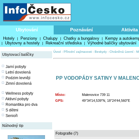
Ubytování
Poznávání
Aktivita
Hotely
Penziony
Chalupy
Chatky a bungalovy
Kempy a autokem
|
|
|
|
Ubytovny a hostely
Rekreační střediska
Výhodné balíčky ubytování
|
|
|
Úvod
-
Přírodní zajímavosti
-
Beskydy
-
Chráněná území
-
M
Ubytovací balíčky
Jarní pobyty
Letní dovolená
PP VODOPÁDY SATINY V MALENO
Podzim levněji
Zimní dovolená
Wellness pobyty
Místo:
Malenovice 739 11
Aktivní pobyty
GPS:
49°34'14,539"N, 18°24'44,560"E
Romantika pro dva
S dětmi
Senioři
Náhodný tip
Fotografie (7)