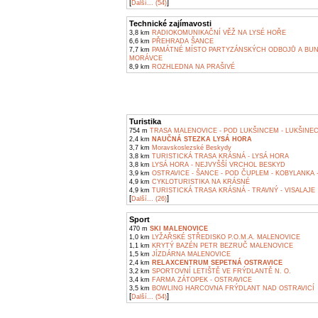
[
]
Další... (54)
Technické zajímavosti
3,8 km
RADIOKOMUNIKAČNÍ VĚŽ NA LYSÉ HOŘE
6,6 km
PŘEHRADA ŠANCE
7,7 km
PAMÁTNÉ MÍSTO PARTYZÁNSKÝCH ODBOJŮ A BU
MORÁVCE
8,9 km
ROZHLEDNA NA PRAŠIVÉ
Turistika
754 m
TRASA MALENOVICE - POD LUKŠINCEM - LUKŠINEC
2,4 km
NAUČNÁ STEZKA LYSÁ HORA
3,7 km
Moravskoslezské Beskydy
3,8 km
TURISTICKÁ TRASA KRÁSNÁ - LYSÁ HORA
3,8 km
LYSÁ HORA - NEJVYŠŠÍ VRCHOL BESKYD
3,9 km
OSTRAVICE - ŠANCE - POD ČUPLEM - KOBYLANKA 
4,9 km
CYKLOTURISTIKA NA KRÁSNÉ
4,9 km
TURISTICKÁ TRASA KRÁSNÁ - TRAVNÝ - VISALAJE
[
]
Další... (26)
Sport
470 m
SKI MALENOVICE
1,0 km
LYŽAŘSKÉ STŘEDISKO P.O.M.A. MALENOVICE
1,1 km
KRYTÝ BAZÉN PETR BEZRUČ MALENOVICE
1,5 km
JÍZDÁRNA MALENOVICE
2,4 km
RELAXCENTRUM SEPETNÁ OSTRAVICE
3,2 km
SPORTOVNÍ LETIŠTĚ VE FRÝDLANTĚ N. O.
3,4 km
FARMA ZÁTOPEK - OSTRAVICE
3,5 km
BOWLING HARCOVNA FRÝDLANT NAD OSTRAVICÍ
[
]
Další... (54)