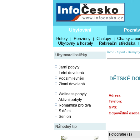
Ubytování
Poznáv
Hotely
Penziony
Chalupy
Chatky a bu
|
|
|
Ubytovny a hostely
Rekreační střediska
|
|
|
Úvod
-
Sport
-
Beskydy
Ubytovací balíčky
Jarní pobyty
Letní dovolená
DĚTSKÉ DO
Podzim levněji
Zimní dovolená
Wellness pobyty
Adresa:
Aktivní pobyty
Telefon:
Romantika pro dva
GPS:
S dětmi
Odpovědná osoba
Senioři
Náhodný tip
Fotografie (1)