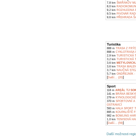
7,8 km
ŠMIŘÁKŮV ML
8,0 km
RADIOKOMUNI
9,2 km
ROZHLEDNA P
9,5 km
PIVOVAR RAD
9,6 km
PŘEHRADA Š
Turistika
888 m
TRASA Z FRÝD
898 m
CYKLOTRASA F
2,9 km
TURISTICKÁ T
3,2 km
TURISTICKÁ 
3,6 km
METYLOVICK
3,6 km
TRASA MALENO
3,7 km
NAUČNÁ STEZ
5,7 km
ONDŘEJNÍK -
[
]
Další... (20)
Sport
118 m
AREÁL TJ SO
141 m
BRÁNA BESKYD
279 m
KYNOLOGICKÉ 
370 m
SPORTOVNÍ A 
OSTRAVICÍ
593 m
HALA SPORT T
895 m
KOUPALIŠTĚ F
982 m
BOWLING HAR
1,0 km
TENISOVÁ HAL
[
]
Další... (59)
Další možnosti regio