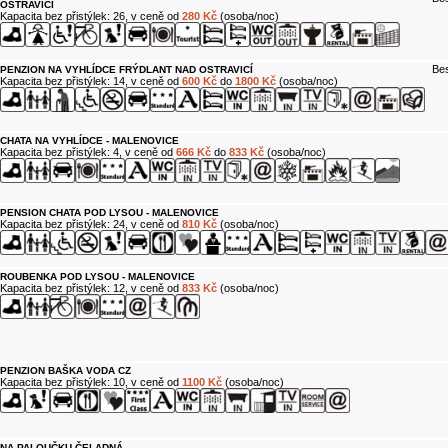
OSTRAVICÍ
Kapacita bez přistýlek: 26, v ceně od
280 Kč
(osoba/noc)
Bes
PENZION NA VYHLÍDCE FRÝDLANT NAD OSTRAVICÍ
Kapacita bez přistýlek: 14, v ceně od
600 Kč
do
1800 Kč
(osoba/noc)
CHATA NA VYHLÍDCE - MALENOVICE
Kapacita bez přistýlek: 4, v ceně od
666 Kč
do
833 Kč
(osoba/noc)
PENSION CHATA POD LYSOU - MALENOVICE
Kapacita bez přistýlek: 24, v ceně od
810 Kč
(osoba/noc)
ROUBENKA POD LYSOU - MALENOVICE
Kapacita bez přistýlek: 12, v ceně od
833 Kč
(osoba/noc)
PENZION BAŠKA VODA CZ
Kapacita bez přistýlek: 10, v ceně od
1100 Kč
(osoba/noc)
NA PALOUČKU ČELADNÁ