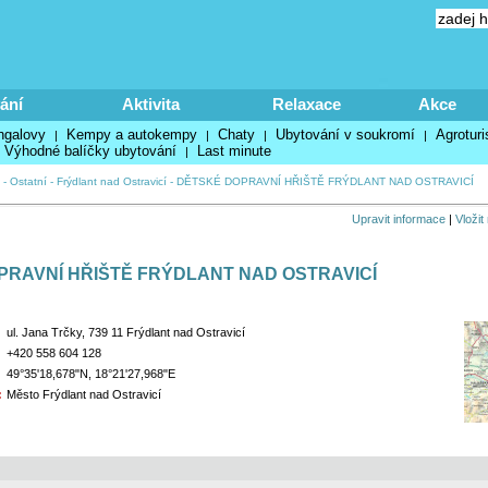
ání
Aktivita
Relaxace
Akce
ngalovy
Kempy a autokempy
Chaty
Ubytování v soukromí
Agroturi
|
|
|
|
Výhodné balíčky ubytování
Last minute
|
-
Ostatní
-
Frýdlant nad Ostravicí
-
DĚTSKÉ DOPRAVNÍ HŘIŠTĚ FRÝDLANT NAD OSTRAVICÍ
Upravit informace
|
Vložit
PRAVNÍ HŘIŠTĚ FRÝDLANT NAD OSTRAVICÍ
ul. Jana Trčky, 739 11 Frýdlant nad Ostravicí
+420 558 604 128
49°35'18,678"N, 18°21'27,968"E
:
Město Frýdlant nad Ostravicí