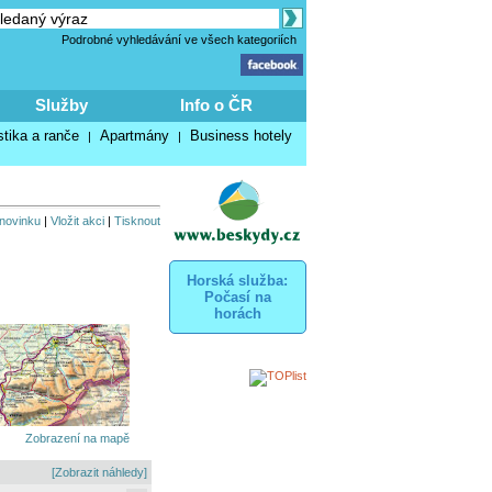
Podrobné vyhledávání ve všech kategoriích
Služby
Info o ČR
stika a ranče
Apartmány
Business hotely
|
|
 novinku
|
Vložit akci
|
Tisknout
Horská služba:
Počasí na
horách
Zobrazení na mapě
[Zobrazit náhledy]