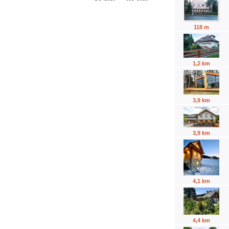
118 m
1,2 km
3,9 km
3,9 km
4,1 km
4,4 km