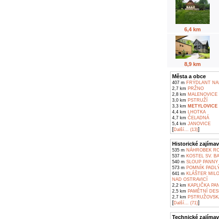
6,4 km
8,9 km
Města a obce
407 m
FRÝDLANT NAD
2,7 km
PRŽNO
2,8 km
MALENOVICE
3,0 km
PSTRUŽÍ
3,3 km
METYLOVICE
4,4 km
LHOTKA
4,7 km
ČELADNÁ
5,4 km
JANOVICE
[
]
Další... (13)
Historické zajímav
535 m
NÁHROBEK RO
537 m
KOSTEL SV. B
540 m
SLOUP PANNY 
573 m
POMNÍK PADLÝ
641 m
KLÁŠTER MILO
NAD OSTRAVICÍ
2,2 km
KAPLIČKA PA
2,5 km
PAMĚTNÍ DES
2,7 km
PSTRUŽOVSKÁ
[
]
Další... (71)
Technické zajímav