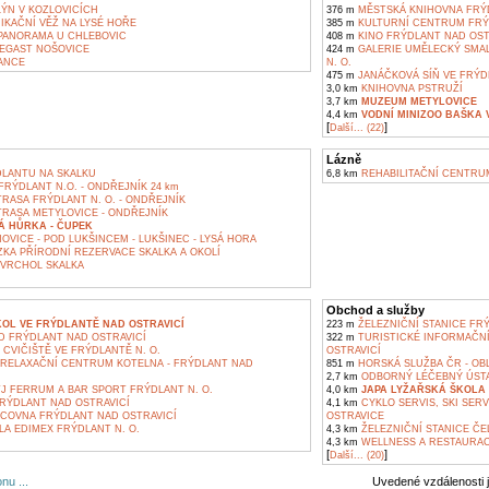
ÝN V KOZLOVICÍCH
376 m
MĚSTSKÁ KNIHOVNA FRÝD
KAČNÍ VĚŽ NA LYSÉ HOŘE
385 m
KULTURNÍ CENTRUM FRÝ
ANORAMA U CHLEBOVIC
408 m
KINO FRÝDLANT NAD OST
EGAST NOŠOVICE
424 m
GALERIE UMĚLECKÝ SMALT
ANCE
N. O.
475 m
JANÁČKOVÁ SÍŇ VE FRÝDL
3,0 km
KNIHOVNA PSTRUŽÍ
3,7 km
MUZEUM METYLOVICE
4,4 km
VODNÍ MINIZOO BAŠKA 
[
]
Další... (22)
Lázně
LANTU NA SKALKU
6,8 km
REHABILITAČNÍ CENTRU
RÝDLANT N.O. - ONDŘEJNÍK 24 km
RASA FRÝDLANT N. O. - ONDŘEJNÍK
TRASA METYLOVICE - ONDŘEJNÍK
Á HŮRKA - ČUPEK
VICE - POD LUKŠINCEM - LUKŠINEC - LYSÁ HORA
KA PŘÍRODNÍ REZERVACE SKALKA A OKOLÍ
 VRCHOL SKALKA
Obchod a služby
KOL VE FRÝDLANTĚ NAD OSTRAVICÍ
223 m
ŽELEZNIČNÍ STANICE FR
 FRÝDLANT NAD OSTRAVICÍ
322 m
TURISTICKÉ INFORMAČN
CVIČIŠTĚ VE FRÝDLANTĚ N. O.
OSTRAVICÍ
RELAXAČNÍ CENTRUM KOTELNA - FRÝDLANT NAD
851 m
HORSKÁ SLUŽBA ČR - OB
2,7 km
ODBORNÝ LÉČEBNÝ ÚSTA
J FERRUM A BAR SPORT FRÝDLANT N. O.
4,0 km
JAPA LYŽAŘSKÁ ŠKOLA
RÝDLANT NAD OSTRAVICÍ
4,1 km
CYKLO SERVIS, SKI SER
COVNA FRÝDLANT NAD OSTRAVICÍ
OSTRAVICE
A EDIMEX FRÝDLANT N. O.
4,3 km
ŽELEZNIČNÍ STANICE ČE
4,3 km
WELLNESS A RESTAURAC
[
]
Další... (20)
nu ...
Uvedené vzdálenosti 