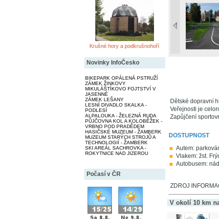
Krušné hory a podkrušnohoří
Novinky InfoČesko
BIKEPARK OPÁLENÁ PSTRUŽÍ
ZÁMEK ŽINKOVY
MIKULÁŠTÍKOVO FOJTSTVÍ V
JASENNÉ
ZÁMEK LEŠANY
Dětské dopravní hř
LESNÍ DIVADLO SKALKA -
Veřejnosti je celo
PODLESÍ
ALPALOUKA - ŽELEZNÁ RUDA
Zapůjčení sportovn
PŮJČOVNA KOL A KOLOBĚŽEK -
VRBNO POD PRADĚDEM
HASIČSKÉ MUZEUM - ŽAMBERK
DOSTUPNOST
MUZEUM STARÝCH STROJŮ A
TECHNOLOGIÍ - ŽAMBERK
Autem: parkování
SKI AREÁL SACHROVKA -
ROKYTNICE NAD JIZEROU
Vlakem: žst. Frý
Autobusem: nádr
Počasí v ČR
ZDROJ INFORMACÍ
V okolí 10 km n