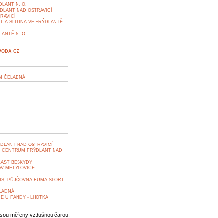
LANT N. O.
DLANT NAD OSTRAVICÍ
RAVICÍ
 A SLITINA VE FRÝDLANTĚ
ANTĚ N. O.
VODA CZ
M ČELADNÁ
ÝDLANT NAD OSTRAVICÍ
Í CENTRUM FRÝDLANT NAD
LAST BESKYDY
V METYLOVICE
VIS, PŮJČOVNA RUMA SPORT
LADNÁ
E U FANDY - LHOTKA
jsou měřeny vzdušnou čarou.