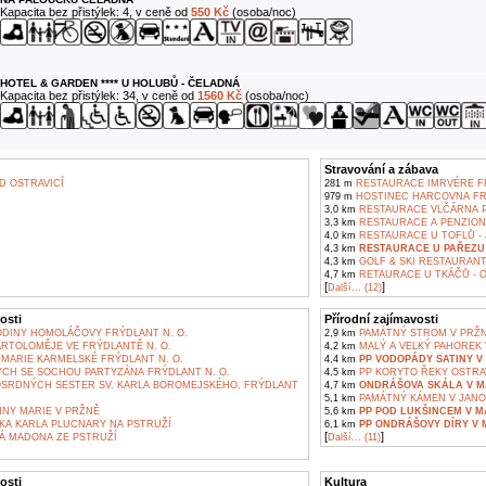
Kapacita bez přistýlek: 4, v ceně od
550 Kč
(osoba/noc)
HOTEL & GARDEN **** U HOLUBŮ - ČELADNÁ
Kapacita bez přistýlek: 34, v ceně od
1560 Kč
(osoba/noc)
Stravování a zábava
 OSTRAVICÍ
281 m
RESTAURACE IMRVÉRE FR
979 m
HOSTINEC HARCOVNA FR
3,0 km
RESTAURACE VLČÁRNA 
3,3 km
RESTAURACE A PENZION 
4,0 km
RESTAURACE U TOFLŮ - 
4,3 km
RESTAURACE U PAŘEZU
4,3 km
GOLF & SKI RESTAURANT
4,7 km
RETAURACE U TKÁČŮ - 
[
]
Další... (12)
osti
Přírodní zajímavosti
DINY HOMOLÁČOVY FRÝDLANT N. O.
2,9 km
PAMÁTNÝ STROM V PRŽ
ARTOLOMĚJE VE FRÝDLANTĚ N. O.
4,2 km
MALÝ A VELKÝ PAHOREK 
MARIE KARMELSKÉ FRÝDLANT N. O.
4,4 km
PP VODOPÁDY SATINY V
CH SE SOCHOU PARTYZÁNA FRÝDLANT N. O.
4,5 km
PP KORYTO ŘEKY OSTRA
SRDNÝCH SESTER SV. KARLA BOROMEJSKÉHO, FRÝDLANT
4,7 km
ONDRÁŠOVA SKÁLA V M
5,1 km
PAMÁTNÝ KÁMEN V JANO
NNY MARIE V PRŽNĚ
5,6 km
PP POD LUKŠINCEM V M
KA KARLA PLUCNARY NA PSTRUŽÍ
6,1 km
PP ONDRÁŠOVY DÍRY V 
[
]
 MADONA ZE PSTRUŽÍ
Další... (11)
osti
Kultura