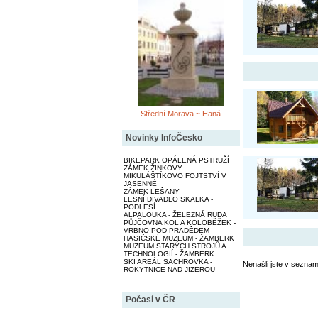
Střední Morava ~ Haná
Novinky InfoČesko
BIKEPARK OPÁLENÁ PSTRUŽÍ
ZÁMEK ŽINKOVY
MIKULÁŠTÍKOVO FOJTSTVÍ V
JASENNÉ
ZÁMEK LEŠANY
LESNÍ DIVADLO SKALKA -
PODLESÍ
ALPALOUKA - ŽELEZNÁ RUDA
PŮJČOVNA KOL A KOLOBĚŽEK -
VRBNO POD PRADĚDEM
HASIČSKÉ MUZEUM - ŽAMBERK
MUZEUM STARÝCH STROJŮ A
TECHNOLOGIÍ - ŽAMBERK
SKI AREÁL SACHROVKA -
Nenašli jste v seznam
ROKYTNICE NAD JIZEROU
Počasí v ČR