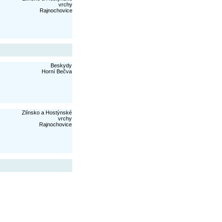
vrchy
Rajnochovice
Beskydy
Horní Bečva
Zlínsko a Hostýnské
vrchy
Rajnochovice