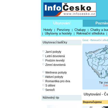
Ubytování
Poznáv
Hotely
Penziony
Chalupy
Chatky a bu
|
|
|
Ubytovny a hostely
Rekreační střediska
|
|
|
Úvod
-
Rekreační střed
Ubytovací balíčky
Jarní pobyty
Letní dovolená
Podzim levněji
Zimní dovolená
Wellness pobyty
Aktivní pobyty
Romantika pro dva
Tip: zv
S dětmi
Zob
Senioři
Ubytování - Če
Náhodný tip
Doporučujeme