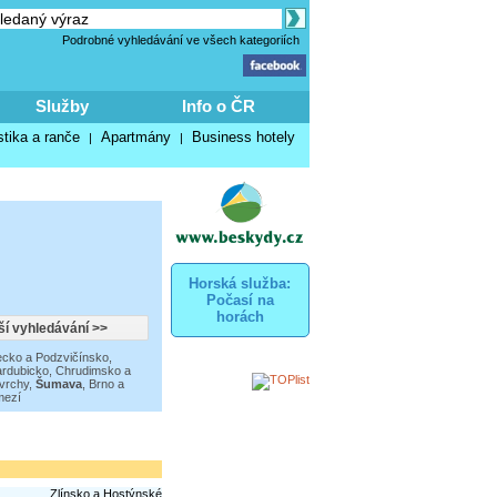
Podrobné vyhledávání ve všech kategoriích
Služby
Info o ČR
stika a ranče
Apartmány
Business hotely
|
|
Horská služba:
Počasí na
horách
cko a Podzvičínsko
,
rdubicko, Chrudimsko a
vrchy
,
Šumava
,
Brno a
mezí
Zlínsko a Hostýnské