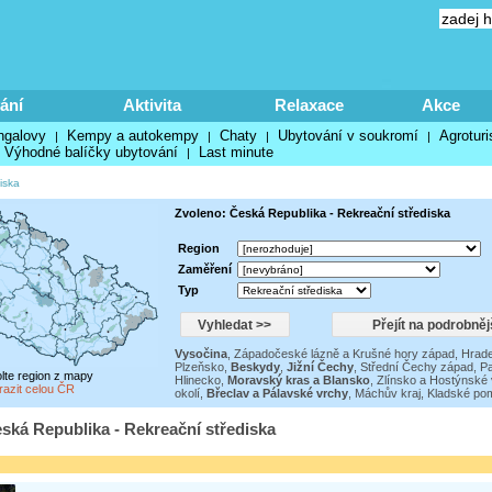
ání
Aktivita
Relaxace
Akce
ngalovy
Kempy a autokempy
Chaty
Ubytování v soukromí
Agroturi
|
|
|
|
Výhodné balíčky ubytování
Last minute
|
iska
Zvoleno: Česká Republika - Rekreační střediska
Region
Zaměření
Typ
Vysočina
,
Západočeské lázně a Krušné hory západ
,
Hrade
Plzeňsko
,
Beskydy
,
Jižní Čechy
,
Střední Čechy západ
,
Pa
olte region z mapy
Hlinecko
,
Moravský kras a Blansko
,
Zlínsko a Hostýnské 
razit celou ČR
okolí
,
Břeclav a Pálavské vrchy
,
Máchův kraj
,
Kladské po
ská Republika - Rekreační střediska