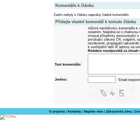
Komentáře k článku
Zatím nebyly k článku napsány žádné komentáře.
Přidejte vlastní komentář k tomuto článku
Vážení návštěvníci, komentáře k m
ostatním. Nejedná se o chatovou m
smazat příspěvky nesouvisející s
porušující zákony ČR, vulgární, sp
nezákonné, propagující jakoukoliv
k uveřejnění Vaší IP adresy na s
Redakce neodpovídá za obsah d
Text komentáře:
Jméno:
Email (nepovi
O projektu
|
Kontakty
|
Napište nám
|
Zákaznická zóna
|
Cen