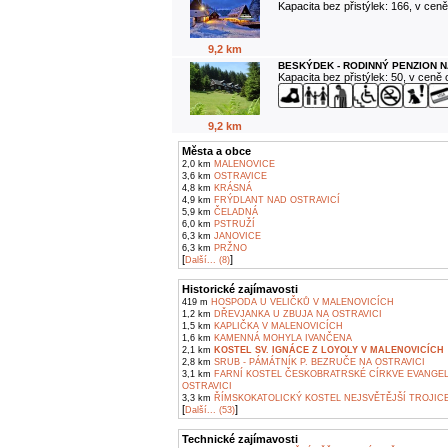
Kapacita bez přistýlek: 166, v cen
9,2 km
BESKÝDEK - RODINNÝ PENZION N
Kapacita bez přistýlek: 50, v ceně
9,2 km
Města a obce
2,0 km
MALENOVICE
3,6 km
OSTRAVICE
4,8 km
KRÁSNÁ
4,9 km
FRÝDLANT NAD OSTRAVICÍ
5,9 km
ČELADNÁ
6,0 km
PSTRUŽÍ
6,3 km
JANOVICE
6,3 km
PRŽNO
[
]
Další... (8)
Historické zajímavosti
419 m
HOSPODA U VELIČKŮ V MALENOVICÍCH
1,2 km
DŘEVJANKA U ZBUJA NA OSTRAVICI
1,5 km
KAPLIČKA V MALENOVICÍCH
1,6 km
KAMENNÁ MOHYLA IVANČENA
2,1 km
KOSTEL SV. IGNÁCE Z LOYOLY V MALENOVICÍCH
2,8 km
SRUB - PÁMÁTNÍK P. BEZRUČE NA OSTRAVICI
3,1 km
FARNÍ KOSTEL ČESKOBRATRSKÉ CÍRKVE EVANGEL
OSTRAVICI
3,3 km
ŘÍMSKOKATOLICKÝ KOSTEL NEJSVĚTĚJŠÍ TROJICE
[
]
Další... (53)
Technické zajímavosti