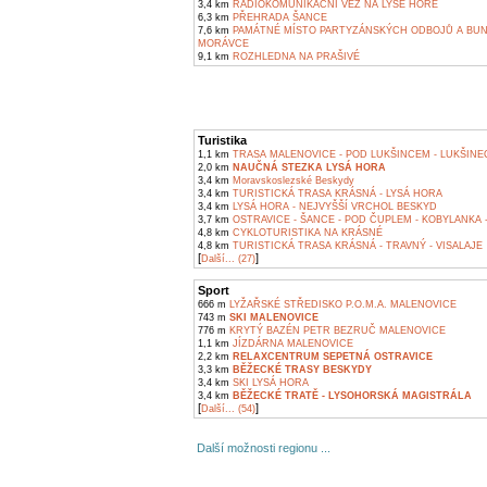
3,4 km
RADIOKOMUNIKAČNÍ VĚŽ NA LYSÉ HOŘE
6,3 km
PŘEHRADA ŠANCE
7,6 km
PAMÁTNÉ MÍSTO PARTYZÁNSKÝCH ODBOJŮ A BU
MORÁVCE
9,1 km
ROZHLEDNA NA PRAŠIVÉ
Turistika
1,1 km
TRASA MALENOVICE - POD LUKŠINCEM - LUKŠINEC
2,0 km
NAUČNÁ STEZKA LYSÁ HORA
3,4 km
Moravskoslezské Beskydy
3,4 km
TURISTICKÁ TRASA KRÁSNÁ - LYSÁ HORA
3,4 km
LYSÁ HORA - NEJVYŠŠÍ VRCHOL BESKYD
3,7 km
OSTRAVICE - ŠANCE - POD ČUPLEM - KOBYLANKA 
4,8 km
CYKLOTURISTIKA NA KRÁSNÉ
4,8 km
TURISTICKÁ TRASA KRÁSNÁ - TRAVNÝ - VISALAJE
[
]
Další... (27)
Sport
666 m
LYŽAŘSKÉ STŘEDISKO P.O.M.A. MALENOVICE
743 m
SKI MALENOVICE
776 m
KRYTÝ BAZÉN PETR BEZRUČ MALENOVICE
1,1 km
JÍZDÁRNA MALENOVICE
2,2 km
RELAXCENTRUM SEPETNÁ OSTRAVICE
3,3 km
BĚŽECKÉ TRASY BESKYDY
3,4 km
SKI LYSÁ HORA
3,4 km
BĚŽECKÉ TRATĚ - LYSOHORSKÁ MAGISTRÁLA
[
]
Další... (54)
Další možnosti regionu ...