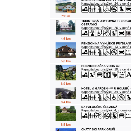
PENSION CHATA POD LYSOU - M
Kapacita bez přistýlek: 24, v ceně
799 m
TURISTICKÁ UBYTOVNA TJ SOKO
OSTRAVICÍ
Kapacita bez přistýlek: 26, v ceně
4,6 km
PENZION NA VYHLÍDCE FRÝDLANT
Kapacita bez přistýlek: 13, v ceně
5,6 km
PENZION BAŠKA VODA CZ
Kapacita bez přistýlek: 10, v ceně
6,9 km
HOTEL & GARDEN **** U HOLUBŮ 
Kapacita bez přistýlek: 34, v ceně
8,4 km
NA PALOUČKU ČELADNÁ
Kapacita bez přistýlek: 4, v ceně 
8,5 km
CHATY SKI PARK GRUŇ