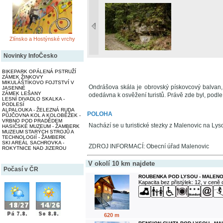
Zlínsko a Hostýnské vrchy
Novinky InfoČesko
BIKEPARK OPÁLENÁ PSTRUŽÍ
ZÁMEK ŽINKOVY
MIKULÁŠTÍKOVO FOJTSTVÍ V
Ondrášova skála je obrovský pískovcový balvan, p
JASENNÉ
ZÁMEK LEŠANY
odedávna k osvěžení turistů. Právě zde byl, podl
LESNÍ DIVADLO SKALKA -
PODLESÍ
ALPALOUKA - ŽELEZNÁ RUDA
POLOHA
PŮJČOVNA KOL A KOLOBĚŽEK -
VRBNO POD PRADĚDEM
Nachází se u turistické stezky z Malenovic na Lys
HASIČSKÉ MUZEUM - ŽAMBERK
MUZEUM STARÝCH STROJŮ A
TECHNOLOGIÍ - ŽAMBERK
SKI AREÁL SACHROVKA -
ZDROJ INFORMACÍ: Obecní úřad Malenovic
ROKYTNICE NAD JIZEROU
V okolí 10 km najdete
Počasí v ČR
ROUBENKA POD LYSOU - MALENO
Kapacita bez přistýlek: 12, v ceně
620 m