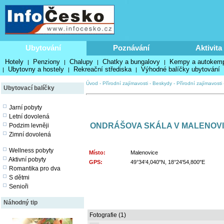
Ubytování
Poznávání
Aktivita
Hotely
Penziony
Chalupy
Chatky a bungalovy
Kempy a autokem
|
|
|
|
Ubytovny a hostely
Rekreační střediska
Výhodné balíčky ubytování
|
|
|
Úvod
-
Přírodní zajímavosti
-
Beskydy
-
Přírodní zajímavosti
Ubytovací balíčky
Jarní pobyty
Letní dovolená
ONDRÁŠOVA SKÁLA V MALENOVI
Podzim levněji
Zimní dovolená
Wellness pobyty
Místo:
Malenovice
Aktivní pobyty
GPS:
49°34'4,040"N, 18°24'54,800"E
Romantika pro dva
S dětmi
Senioři
Náhodný tip
Fotografie (1)