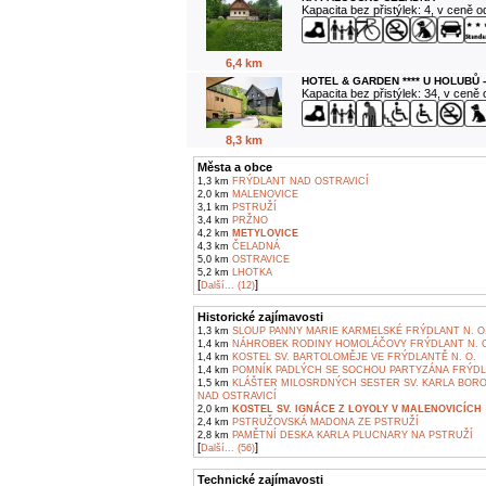
Kapacita bez přistýlek: 4, v ceně 
6,4 km
HOTEL & GARDEN **** U HOLUBŮ 
Kapacita bez přistýlek: 34, v ceně
8,3 km
Města a obce
1,3 km
FRÝDLANT NAD OSTRAVICÍ
2,0 km
MALENOVICE
3,1 km
PSTRUŽÍ
3,4 km
PRŽNO
4,2 km
METYLOVICE
4,3 km
ČELADNÁ
5,0 km
OSTRAVICE
5,2 km
LHOTKA
[
]
Další... (12)
Historické zajímavosti
1,3 km
SLOUP PANNY MARIE KARMELSKÉ FRÝDLANT N. O
1,4 km
NÁHROBEK RODINY HOMOLÁČOVY FRÝDLANT N. 
1,4 km
KOSTEL SV. BARTOLOMĚJE VE FRÝDLANTĚ N. O.
1,4 km
POMNÍK PADLÝCH SE SOCHOU PARTYZÁNA FRÝDLA
1,5 km
KLÁŠTER MILOSRDNÝCH SESTER SV. KARLA BOR
NAD OSTRAVICÍ
2,0 km
KOSTEL SV. IGNÁCE Z LOYOLY V MALENOVICÍCH
2,4 km
PSTRUŽOVSKÁ MADONA ZE PSTRUŽÍ
2,8 km
PAMĚTNÍ DESKA KARLA PLUCNARY NA PSTRUŽÍ
[
]
Další... (56)
Technické zajímavosti