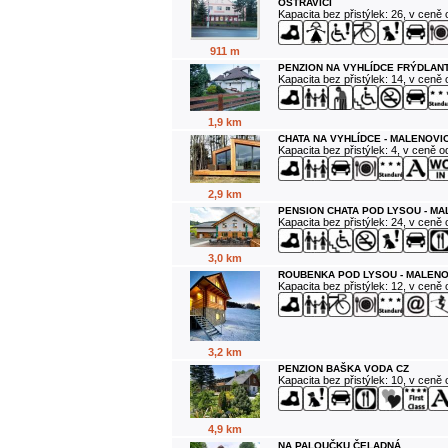
OSTRAVICÍ
Kapacita bez přistýlek: 26, v ceně
911 m
PENZION NA VYHLÍDCE FRÝDLANT
Kapacita bez přistýlek: 14, v ceně
1,9 km
CHATA NA VYHLÍDCE - MALENOVI
Kapacita bez přistýlek: 4, v ceně 
2,9 km
PENSION CHATA POD LYSOU - M
Kapacita bez přistýlek: 24, v ceně
3,0 km
ROUBENKA POD LYSOU - MALENO
Kapacita bez přistýlek: 12, v ceně
3,2 km
PENZION BAŠKA VODA CZ
Kapacita bez přistýlek: 10, v ceně
4,9 km
NA PALOUČKU ČELADNÁ