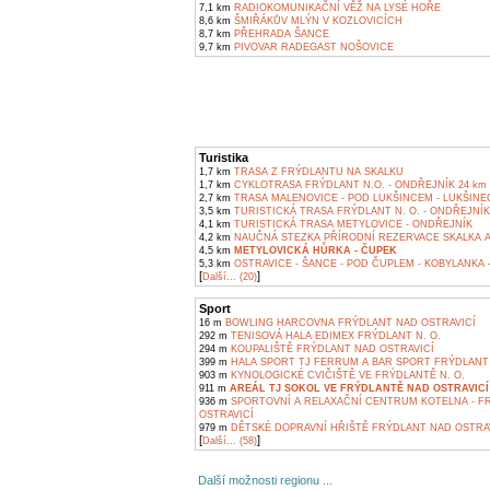
7,1 km
RADIOKOMUNIKAČNÍ VĚŽ NA LYSÉ HOŘE
8,6 km
ŠMIŘÁKŮV MLÝN V KOZLOVICÍCH
8,7 km
PŘEHRADA ŠANCE
9,7 km
PIVOVAR RADEGAST NOŠOVICE
Turistika
1,7 km
TRASA Z FRÝDLANTU NA SKALKU
1,7 km
CYKLOTRASA FRÝDLANT N.O. - ONDŘEJNÍK 24 km
2,7 km
TRASA MALENOVICE - POD LUKŠINCEM - LUKŠINEC
3,5 km
TURISTICKÁ TRASA FRÝDLANT N. O. - ONDŘEJNÍK
4,1 km
TURISTICKÁ TRASA METYLOVICE - ONDŘEJNÍK
4,2 km
NAUČNÁ STEZKA PŘÍRODNÍ REZERVACE SKALKA A
4,5 km
METYLOVICKÁ HŮRKA - ČUPEK
5,3 km
OSTRAVICE - ŠANCE - POD ČUPLEM - KOBYLANKA 
[
]
Další... (20)
Sport
16 m
BOWLING HARCOVNA FRÝDLANT NAD OSTRAVICÍ
292 m
TENISOVÁ HALA EDIMEX FRÝDLANT N. O.
294 m
KOUPALIŠTĚ FRÝDLANT NAD OSTRAVICÍ
399 m
HALA SPORT TJ FERRUM A BAR SPORT FRÝDLANT 
903 m
KYNOLOGICKÉ CVIČIŠTĚ VE FRÝDLANTĚ N. O.
911 m
AREÁL TJ SOKOL VE FRÝDLANTĚ NAD OSTRAVICÍ
936 m
SPORTOVNÍ A RELAXAČNÍ CENTRUM KOTELNA - F
OSTRAVICÍ
979 m
DĚTSKÉ DOPRAVNÍ HŘIŠTĚ FRÝDLANT NAD OSTRA
[
]
Další... (58)
Další možnosti regionu ...