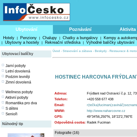
Ubytování
Poznávání
Aktivita
Hotely
Penziony
Chalupy
Chatky a bungalovy
Kempy a autokem
|
|
|
|
Ubytovny a hostely
Rekreační střediska
Výhodné balíčky ubytování
|
|
|
Úvod
-
Stravování a zábava
-
Beskydy
-
Restaurace & moto
Ubytovací balíčky
Jarní pobyty
Letní dovolená
HOSTINEC HARCOVNA FRÝDLANT
Podzim levněji
Zimní dovolená
Wellness pobyty
Adresa:
Frýdlant nad Ostravicí č.p. 12, 7
Aktivní pobyty
Telefon:
+420 558 677 438
Romantika pro dva
Email:
r(tečka)fuciman(zavináč)seznam
S dětmi
WWW:
http://www.naharcovne.cz
Senioři
GPS:
49°34'56,250"N, 18°22'2,790"E
Odpovědná osoba:
Radek Fuciman
Náhodný tip
Fotografie (16)