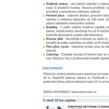
Rodinné oslavy
- dva útulné salónky s celkov
rautu či smuteční hostiny. Vkusné prostředí,
proměnit v opravdovou rodinnou událost.
Firemní akce
- odborné školení, pracovní oběd
salónky s celkovou kapacitou až 100 osob. Sam
příjem satelitního televizního vysílání.
Bowling
- V patře našeho hostince najdete ce
barem. Každá dráha umožňuje hru až 8 hráčům. 
kulečník (karambol) a jeden stůl billiardový.
Rozvoz jídel
- Nemůžete-li dorazit na oběd Vy 
pondělí do pátku nabízíme na výběr ze tří chutn
Pivo přes cestu
- nabízíme prodej piva za nák
starostí.
Catering
- Chystáte domácí či firemní akci ve v
nás. Rádi pro Vás v profesionální kvalitě zajist
DOSTUPNOST
Příjezd je možný autobusovou dopravou po trase F
50 m. Nejbližší vlaková stanice ve Frýdlantě n
parkování přímo před hostincem nebo 20 m od are
ZDROJ INFORMACÍ: www.nahrcovne.cz
V okolí 10 km najdete
TURISTICKÁ UBYTOVNA TJ SOKO