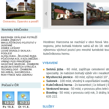
Ostravsko, Opavsko a poodří
Novinky InfoČesko
BIKEPARK OPÁLENÁ PSTRUŽÍ
ZÁMEK ŽINKOVY
Hostinec Harcovna se nachází v obci Nová Ves u 
MIKULÁŠTÍKOVO FOJTSTVÍ V
JASENNÉ
regionu, jeho bohatá historie sahá až do 18. stol
ZÁMEK LEŠANY
výbornou výchozí pozicí pro mnohé turistické tou
LESNÍ DIVADLO SKALKA -
PODLESÍ
kulečníkovou hernu.
ALPALOUKA - ŽELEZNÁ RUDA
PŮJČOVNA KOL A KOLOBĚŽEK -
VRBNO POD PRADĚDEM
VYBAVENÍ
HASIČSKÉ MUZEUM - ŽAMBERK
MUZEUM STARÝCH STROJŮ A
Selská jizba
- 60 míst, zajišťuje celodenní s
TECHNOLOGIÍ - ŽAMBERK
SKI AREÁL SACHROVKA -
speciality. Je nabízen bohatý výběr vín i nealk
ROKYTNICE NAD JIZEROU
Myslivecká pivnice
- 60 míst, výčep nabízí 10°
Salonek
- 100 míst, vhodný k uspořádání svatby,
Kulečníková herna
- 2x karambol | 1x biliard | 
Počasí v ČR
Venkovní terasa
- 50 míst, v provozu přes letn
Bowling
- 50 míst, v provozu celý rok, 3 dráhy,
635 222.
SLUŽBY