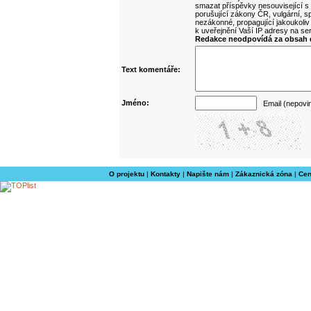
smazat příspěvky nesouvisející s
porušující zákony ČR, vulgární, sp
nezákonné, propagující jakoukoliv
k uveřejnění Vaší IP adresy na s
Redakce neodpovídá za obsah d
Text komentáře:
Jméno:
Email (nepovi
O projektu
|
Kontakty
|
Napište nám
|
Zákaznická zóna
|
Cen