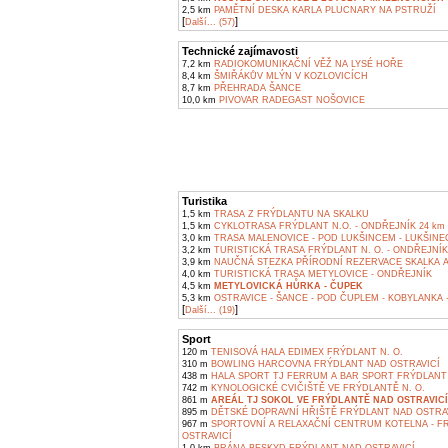
2,5 km
PAMĚTNÍ DESKA KARLA PLUCNARY NA PSTRUŽÍ
[
]
Další... (57)
Technické zajímavosti
7,2 km
RADIOKOMUNIKAČNÍ VĚŽ NA LYSÉ HOŘE
8,4 km
ŠMIŘÁKŮV MLÝN V KOZLOVICÍCH
8,7 km
PŘEHRADA ŠANCE
10,0 km
PIVOVAR RADEGAST NOŠOVICE
Turistika
1,5 km
TRASA Z FRÝDLANTU NA SKALKU
1,5 km
CYKLOTRASA FRÝDLANT N.O. - ONDŘEJNÍK 24 km
3,0 km
TRASA MALENOVICE - POD LUKŠINCEM - LUKŠINEC
3,2 km
TURISTICKÁ TRASA FRÝDLANT N. O. - ONDŘEJNÍK
3,9 km
NAUČNÁ STEZKA PŘÍRODNÍ REZERVACE SKALKA A
4,0 km
TURISTICKÁ TRASA METYLOVICE - ONDŘEJNÍK
4,5 km
METYLOVICKÁ HŮRKA - ČUPEK
5,3 km
OSTRAVICE - ŠANCE - POD ČUPLEM - KOBYLANKA 
[
]
Další... (19)
Sport
120 m
TENISOVÁ HALA EDIMEX FRÝDLANT N. O.
310 m
BOWLING HARCOVNA FRÝDLANT NAD OSTRAVICÍ
438 m
HALA SPORT TJ FERRUM A BAR SPORT FRÝDLANT 
742 m
KYNOLOGICKÉ CVIČIŠTĚ VE FRÝDLANTĚ N. O.
861 m
AREÁL TJ SOKOL VE FRÝDLANTĚ NAD OSTRAVICÍ
895 m
DĚTSKÉ DOPRAVNÍ HŘIŠTĚ FRÝDLANT NAD OSTRA
967 m
SPORTOVNÍ A RELAXAČNÍ CENTRUM KOTELNA - F
OSTRAVICÍ