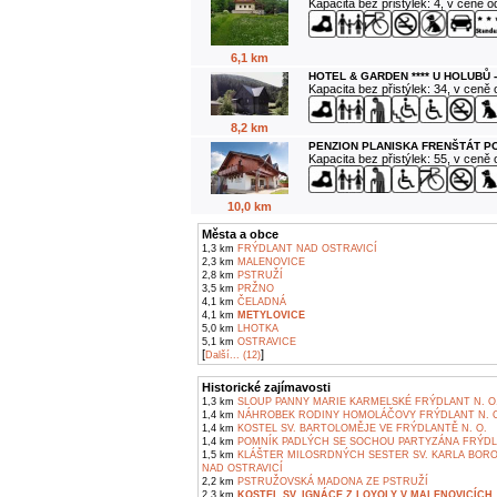
Kapacita bez přistýlek: 4, v ceně 
6,1 km
HOTEL & GARDEN **** U HOLUBŮ 
Kapacita bez přistýlek: 34, v ceně
8,2 km
PENZION PLANISKA FRENŠTÁT 
Kapacita bez přistýlek: 55, v ceně
10,0 km
Města a obce
1,3 km
FRÝDLANT NAD OSTRAVICÍ
2,3 km
MALENOVICE
2,8 km
PSTRUŽÍ
3,5 km
PRŽNO
4,1 km
ČELADNÁ
4,1 km
METYLOVICE
5,0 km
LHOTKA
5,1 km
OSTRAVICE
[
]
Další... (12)
Historické zajímavosti
1,3 km
SLOUP PANNY MARIE KARMELSKÉ FRÝDLANT N. O
1,4 km
NÁHROBEK RODINY HOMOLÁČOVY FRÝDLANT N. 
1,4 km
KOSTEL SV. BARTOLOMĚJE VE FRÝDLANTĚ N. O.
1,4 km
POMNÍK PADLÝCH SE SOCHOU PARTYZÁNA FRÝDLA
1,5 km
KLÁŠTER MILOSRDNÝCH SESTER SV. KARLA BOR
NAD OSTRAVICÍ
2,2 km
PSTRUŽOVSKÁ MADONA ZE PSTRUŽÍ
2,3 km
KOSTEL SV. IGNÁCE Z LOYOLY V MALENOVICÍCH