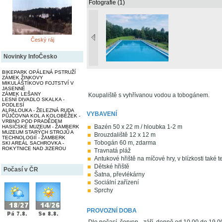
Fotografie (1)
Český ráj
Novinky InfoČesko
BIKEPARK OPÁLENÁ PSTRUŽÍ
ZÁMEK ŽINKOVY
MIKULÁŠTÍKOVO FOJTSTVÍ V
JASENNÉ
ZÁMEK LEŠANY
Koupaliště s vyhřívanou vodou a tobogánem.
LESNÍ DIVADLO SKALKA -
PODLESÍ
ALPALOUKA - ŽELEZNÁ RUDA
VYBAVENÍ
PŮJČOVNA KOL A KOLOBĚŽEK -
VRBNO POD PRADĚDEM
Bazén 50 x 22 m / hloubka 1-2 m
HASIČSKÉ MUZEUM - ŽAMBERK
MUZEUM STARÝCH STROJŮ A
Brouzdaliště 12 x 12 m
TECHNOLOGIÍ - ŽAMBERK
Tobogán 60 m, zdarma
SKI AREÁL SACHROVKA -
ROKYTNICE NAD JIZEROU
Travnatá pláž
Antukové hřiště na míčové hry, v blízkosti také 
Dětské hřiště
Počasí v ČR
Šatna, převlékárny
Sociální zařízení
Sprchy
PROVOZNÍ DOBA