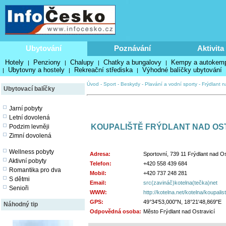
Ubytování
Poznávání
Aktivita
Hotely
Penziony
Chalupy
Chatky a bungalovy
Kempy a autokem
|
|
|
|
Ubytovny a hostely
Rekreační střediska
Výhodné balíčky ubytování
|
|
|
Úvod
-
Sport
-
Beskydy
-
Plavání a vodní sporty
-
Frýdlant n
Ubytovací balíčky
Jarní pobyty
Letní dovolená
KOUPALIŠTĚ FRÝDLANT NAD OS
Podzim levněji
Zimní dovolená
Wellness pobyty
Adresa:
Sportovní, 739 11 Frýdlant nad Os
Aktivní pobyty
Telefon:
+420 558 439 684
Romantika pro dva
Mobil:
+420 737 248 281
S dětmi
Email:
src(zavináč)kotelna(tečka)net
Senioři
WWW:
http://kotelna.net/kotelna/koupalis
GPS:
49°34'53,000"N, 18°21'48,869"E
Náhodný tip
Odpovědná osoba:
Město Frýdlant nad Ostravicí