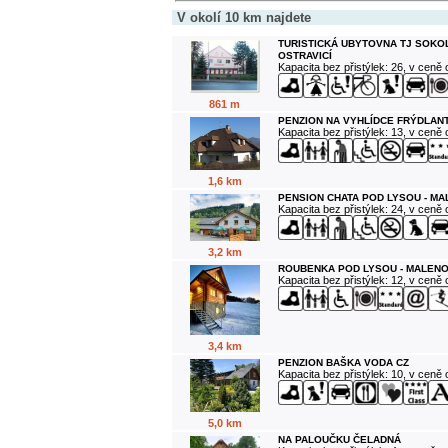
V okolí 10 km najdete
TURISTICKÁ UBYTOVNA TJ SOKO
OSTRAVICÍ
Kapacita bez přistýlek: 26, v ceně
861 m
PENZION NA VYHLÍDCE FRÝDLANT
Kapacita bez přistýlek: 13, v ceně
1,6 km
PENSION CHATA POD LYSOU - M
Kapacita bez přistýlek: 24, v ceně
3,2 km
ROUBENKA POD LYSOU - MALENO
Kapacita bez přistýlek: 12, v ceně
3,4 km
PENZION BAŠKA VODA CZ
Kapacita bez přistýlek: 10, v ceně
5,0 km
NA PALOUČKU ČELADNÁ