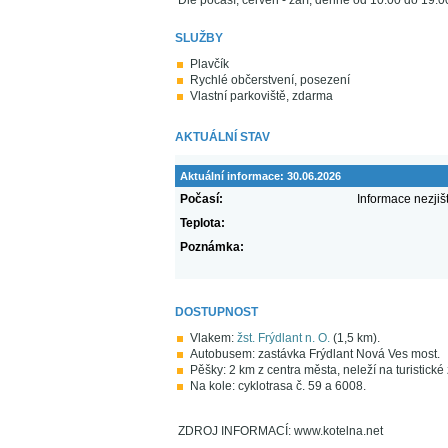
Dle počasí, červen - září, denně od 10.00 do 19.0
SLUŽBY
Plavčík
Rychlé občerstvení, posezení
Vlastní parkoviště, zdarma
AKTUÁLNÍ STAV
Aktuální informace:
30.06.2026
Počasí:
Informace nezjiš
Teplota:
Poznámka:
DOSTUPNOST
Vlakem:
žst. Frýdlant n. O.
(1,5 km).
Autobusem: zastávka Frýdlant Nová Ves most.
Pěšky: 2 km z centra města, neleží na turistické
Na kole: cyklotrasa č. 59 a 6008.
ZDROJ INFORMACÍ: www.kotelna.net