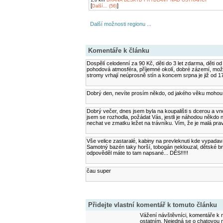
1,0 km
BRÁNA BESKYD FRÝDLANT NAD OSTRAVICÍ
[
]
Další... (56)
Další možnosti regionu ...
Komentáře k článku
Dospělí celodenní za 90 Kč, děti do 3 let zdarma, děti od
pohodová atmosféra, příjemné okolí, dobré zázemí, možn
stromy vrhají neúprosně stín a koncem srpna je již od 1
Dobrý den, nevíte prosím někdo, od jakého věku mohou 
Dobrý večer, dnes jsem byla na koupališti s dcerou a vno
jsem se rozhodla, požádat Vás, jestli je náhodou někdo 
nechat ve zmatku ležet na trávníku. Vím, že je malá pra
Vše velice zastaralé, kabiny na prevleknuti kde vypadav
Samotný bazén taky horší, tobogán neklouzal, dětské bro
odpověděl máte to tam napsané... DĚS!!!!!
čau super
Přidejte vlastní komentář k tomuto článku
Vážení návštěvníci, komentáře k m
ostatním. Nejedná se o chatovou m