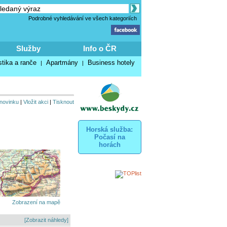
Podrobné vyhledávání ve všech kategoriích
Služby
Info o ČR
stika a ranče
Apartmány
Business hotely
|
|
 novinku
|
Vložit akci
|
Tisknout
Horská služba:
Počasí na
horách
Zobrazení na mapě
[Zobrazit náhledy]