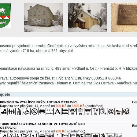
roušená po východním svahu Ondřejníku a ve vyšších místech se zástavba mísí s re
e má výměru 716 ha, obec má 751 obyvatel.
omunikace navazující na silnici č. 483 směr Frýdlant n. Ostr. - Frenštát p. R. v blízk
va: autobusové spoje ze žel. st. Frýdlant n. Ostr. linky 880051 a 860346
a: nejbližší železniční zastávka Frýdlant n. Ostr. na trati 323 Ostrava - Valašské Mez
ajdete
Bes
PENZION NA VYHLÍDCE FRÝDLANT NAD OSTRAVICÍ
Kapacita bez přistýlek: 14, v ceně od
600 Kč
do
1800 Kč
(osoba/noc)
TURISTICKÁ UBYTOVNA TJ SOKOL VE FRÝDLANTĚ NAD
Bes
OSTRAVICÍ
Kapacita bez přistýlek: 26, v ceně od
280 Kč
(osoba/noc)