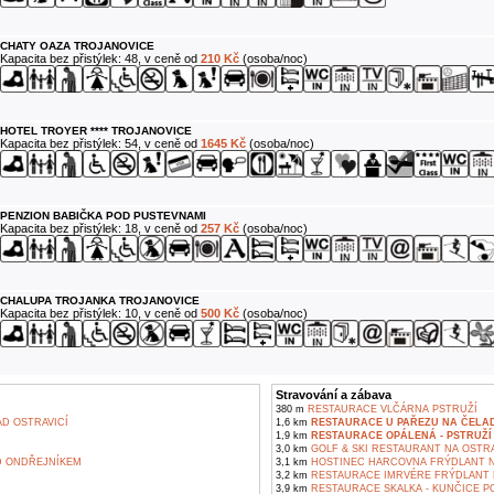
CHATY OAZA TROJANOVICE
Kapacita bez přistýlek: 48, v ceně od
210 Kč
(osoba/noc)
HOTEL TROYER **** TROJANOVICE
Kapacita bez přistýlek: 54, v ceně od
1645 Kč
(osoba/noc)
PENZION BABIČKA POD PUSTEVNAMI
Kapacita bez přistýlek: 18, v ceně od
257 Kč
(osoba/noc)
CHALUPA TROJANKA TROJANOVICE
Kapacita bez přistýlek: 10, v ceně od
500 Kč
(osoba/noc)
Stravování a zábava
380 m
RESTAURACE VLČÁRNA PSTRUŽÍ
D OSTRAVICÍ
1,6 km
RESTAURACE U PAŘEZU NA ČELA
1,9 km
RESTAURACE OPÁLENÁ - PSTRUŽÍ
3,0 km
GOLF & SKI RESTAURANT NA OSTRA
 ONDŘEJNÍKEM
3,1 km
HOSTINEC HARCOVNA FRÝDLANT N
3,2 km
RESTAURACE IMRVÉRE FRÝDLANT 
3,9 km
RESTAURACE SKALKA - KUNČICE P