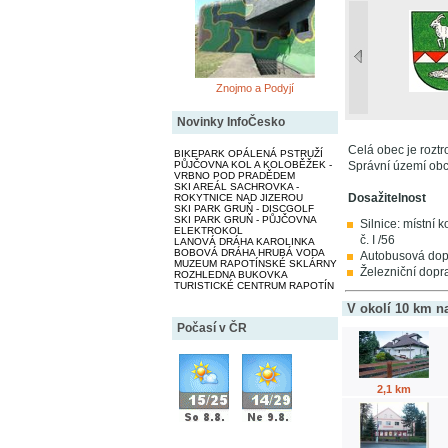
Znojmo a Podyjí
Novinky InfoČesko
Celá obec je rozt
BIKEPARK OPÁLENÁ PSTRUŽÍ
PŮJČOVNA KOL A KOLOBĚŽEK -
Správní území obc
VRBNO POD PRADĚDEM
SKI AREÁL SACHROVKA -
Dosažitelnost
ROKYTNICE NAD JIZEROU
SKI PARK GRUŇ - DISCGOLF
SKI PARK GRUŇ - PŮJČOVNA
Silnice: místní k
ELEKTROKOL
č. I /56
LANOVÁ DRÁHA KAROLINKA
BOBOVÁ DRÁHA HRUBÁ VODA
Autobusová dopra
MUZEUM RAPOTÍNSKÉ SKLÁRNY
Železniční doprav
ROZHLEDNA BUKOVKA
TURISTICKÉ CENTRUM RAPOTÍN
V okolí 10 km n
Počasí v ČR
2,1 km