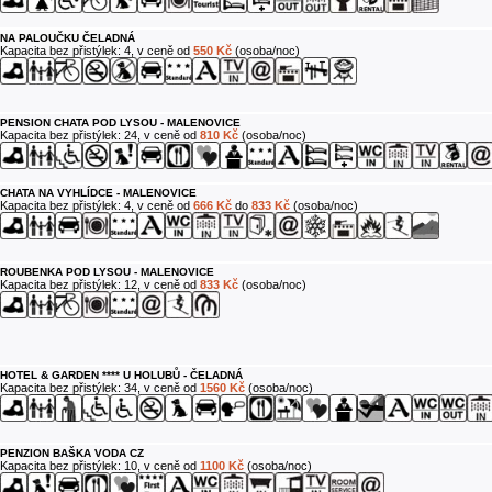
NA PALOUČKU ČELADNÁ
Kapacita bez přistýlek: 4, v ceně od
550 Kč
(osoba/noc)
PENSION CHATA POD LYSOU - MALENOVICE
Kapacita bez přistýlek: 24, v ceně od
810 Kč
(osoba/noc)
CHATA NA VYHLÍDCE - MALENOVICE
Kapacita bez přistýlek: 4, v ceně od
666 Kč
do
833 Kč
(osoba/noc)
ROUBENKA POD LYSOU - MALENOVICE
Kapacita bez přistýlek: 12, v ceně od
833 Kč
(osoba/noc)
HOTEL & GARDEN **** U HOLUBŮ - ČELADNÁ
Kapacita bez přistýlek: 34, v ceně od
1560 Kč
(osoba/noc)
PENZION BAŠKA VODA CZ
Kapacita bez přistýlek: 10, v ceně od
1100 Kč
(osoba/noc)