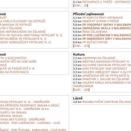
4,1 km
RETAURACE U TKÁČŮ - OSTRAVICE
[
]
Další... (9)
osti
Přírodní zajímavosti
RUŽÍ
4,1 km
PP KORYTO ŘEKY OSTRAVICE
A KARLA PLUCNARY NA PSTRUŽÍ
5,6 km
PAMÁTNÝ STROM V PRŽNĚ
 MADONA ZE PSTRUŽÍ
5,8 km
PP VODOPÁDY SATINY V MALENOV
LÝM V ČELADNÉ
6,0 km
ONDRÁŠOVA SKÁLA V MALENOVIC
JANA NEPOMUCKÉHO NA ČELADNÉ
6,6 km
ŘEKA ČELADENKA
ÝCH SE SOCHOU PARTYZÁNA FRÝDLANT N. O.
6,6 km
PP POD LUKŠINCEM V MALENOVIC
ARTOLOMĚJE VE FRÝDLANTĚ N. O.
6,8 km
PP ONDRÁŠOVY DÍRY V MALENOVI
DINY HOMOLÁČOVY FRÝDLANT N. O.
6,8 km
PP BUČACÍ POTOK
[
]
Další... (13)
osti
Kultura
ÝN V KOZLOVICÍCH
2,2 km
KNIHOVNA NA ČELADNÉ
KAČNÍ VĚŽ NA LYSÉ HOŘE
3,3 km
MĚSTSKÁ KNIHOVNA FRÝDLANT N. 
ANCE
3,3 km
KULTURNÍ CENTRUM FRÝDLANT NA
LÝN VE FRENŠTÁTĚ P. R.
3,3 km
KINO FRÝDLANT NAD OSTRAVICÍ
ŠKA NA PUSTEVNÁCH
3,3 km
GALERIE UMĚLECKÝ SMALT A SLITIN
3,5 km
JANÁČKOVÁ SÍŇ VE FRÝDLANTĚ N. 
4,4 km
PAMÁTNÍK J. KALUSE NA ČELADNÉ
4,7 km
GALERIE KARLA SVOLINSKÉHO V K
ONDŘEJNÍKEM
[
]
Další... (18)
Lázně
RASA FRÝDLANT N. O. - ONDŘEJNÍK
3,8 km
REHABILITAČNÍ CENTRUM ČELADN
KA PŘÍRODNÍ REZERVACE SKALKA A OKOLÍ
RÝDLANT N.O. - ONDŘEJNÍK 24 km
DLANTU NA SKALKU
 VRCHOL SKALKA
TRASA METYLOVICE - ONDŘEJNÍK
VICE - POD LUKŠINCEM - LUKŠINEC - LYSÁ
ŠANCE - POD ČUPLEM - KOBYLANKA - LYSÁ HORA