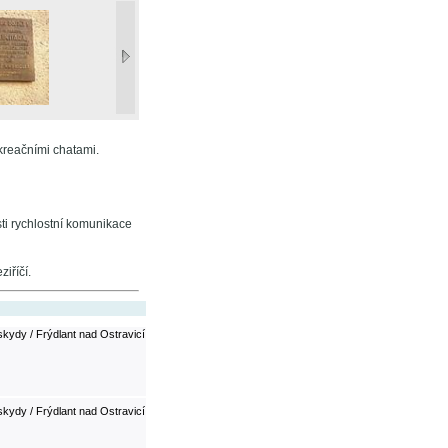
kreačními chatami.
osti rychlostní komunikace
iříčí.
kydy / Frýdlant nad Ostravicí
kydy / Frýdlant nad Ostravicí