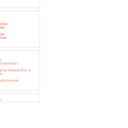
ICÍCH
ÍCH
ÍCH
CÍCH
O.
D OSTRAVICÍ
A VE FRÝDLANTĚ N. O.
O.
UNČICÍCH POD
Á