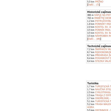
5,5 km
PRŽNO
[
]
Další... (7)
Historické zajímav
366 m
KAPLE NA PST
702 m
PAMĚTNÍ DESK
1,2 km
PSTRUŽOVSKÁ
1,8 km
POMNÍKY PAD
2,0 km
KOSTEL SV. 
3,5 km
POMNÍK PADL
3,5 km
KOSTEL SV. B
3,5 km
NÁHROBEK RO
[
]
Další... (46)
Technické zajímav
7,2 km
ŠMIŘÁKŮV ML
8,7 km
RADIOKOMUNI
8,7 km
PŘEHRADA Š
9,4 km
POHANKOVÝ M
9,4 km
STEZKA VALA
Turistika
1,7 km
TURISTICKÁ T
1,7 km
NAUČNÁ STEZ
2,5 km
CYKLOTRASA F
2,5 km
TRASA Z FRÝ
2,7 km
ONDŘEJNÍK -
5,1 km
TURISTICKÁ 
5,2 km
TRASA MALENO
HORA
5,5 km
OSTRAVICE - 