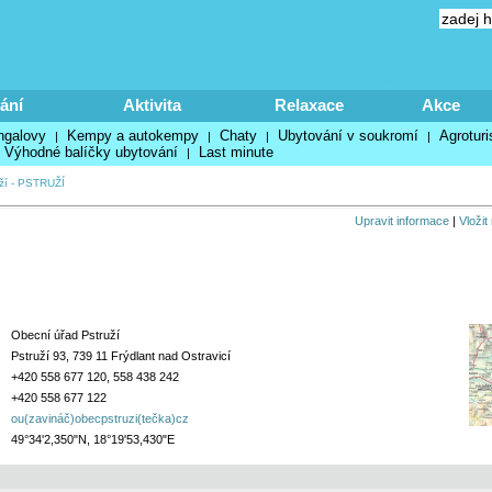
ání
Aktivita
Relaxace
Akce
ngalovy
Kempy a autokempy
Chaty
Ubytování v soukromí
Agroturi
|
|
|
|
Výhodné balíčky ubytování
Last minute
|
ží
-
PSTRUŽÍ
Upravit informace
|
Vložit
Obecní úřad Pstruží
Pstruží 93, 739 11 Frýdlant nad Ostravicí
+420 558 677 120, 558 438 242
+420 558 677 122
ou(zavináč)obecpstruzi(tečka)cz
49°34'2,350"N, 18°19'53,430"E