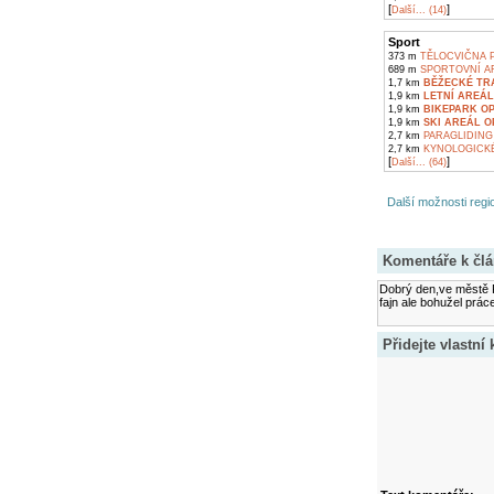
[
]
Další... (14)
Sport
373 m
TĚLOCVIČNA 
689 m
SPORTOVNÍ AR
1,7 km
BĚŽECKÉ TRA
1,9 km
LETNÍ AREÁL
1,9 km
BIKEPARK O
1,9 km
SKI AREÁL O
2,7 km
PARAGLIDING 
2,7 km
KYNOLOGICKÉ 
[
]
Další... (64)
Další možnosti regio
Komentáře k čl
Dobrý den,ve městě Ps
fajn ale bohužel práce 
Přidejte vlastní