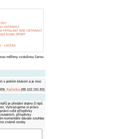
KYDY
D OSTRAVICÍ
M FRÝDLANT NAD OSTRAVICÍ
OVNA RUMA SPORT
 - LHOTKA
jsou měřeny vzdušnou čarou.
am s jedním klukem a je moc
009,
Kačenka
(88.102.191.83)
ářů je předání dojmu či tipů
ost. Vyhrazujeme si právo
právo rušit příspěvky
 ostatních, příspěvky
áním komentáře dáváte souhlas
méno známé osoby.