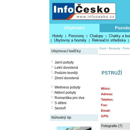
Ubytování
Poznáv
Hotely
Penziony
Chalupy
Chatky a bu
|
|
|
Ubytovny a hostely
Rekreační střediska
|
|
|
Úvod
-
Beskydy
-
Pstru
Ubytovací balíčky
Jarní pobyty
Letní dovolená
PSTRUŽÍ
Podzim levněji
Zimní dovolená
Wellness pobyty
Místo:
Aktivní pobyty
Adresa:
Romantika pro dva
Telefon:
S dětmi
Fax:
Senioři
Email:
GPS:
Náhodný tip
Fotografie (7)