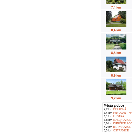
7,4 km
8,4 km
8,8 km
8,9 km
9,2 km
Města a obce
2,2 km
ČELADNÁ
3,4 km
FRÝDLANT NA
4,1 km
LHOTKA
4,8 km
MALENOVICE
5,0 km
KUNČICE POD
5,2 km
METYLOVICE
5,3 km
OSTRAVICE