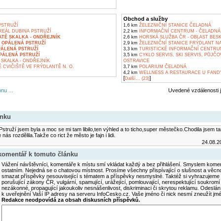
Obchod a služby
PSTRUŽÍ
1,6 km
ŽELEZNIČNÍ STANICE ČELADNÁ
EÁL DUBINA PSTRUŽÍ
2,2 km
INFORMAČNÍ CENTRUM - ČELADNÁ
TĚ SKALKA - ONDŘEJNÍK
2,6 km
HORSKÁ SLUŽBA ČR - OBLAST BES
 OPÁLENÁ PSTRUŽÍ
2,9 km
ŽELEZNIČNÍ STANICE FRÝDLANT NA
PÁLENÁ PSTRUŽÍ
3,3 km
TURISTICKÉ INFORMAČNÍ CENTRU
PÁLENÁ PSTRUŽÍ
3,5 km
CYKLO SERVIS, SKI SERVIS, PŮJČ
SKALKA - ONDŘEJNÍK
OSTRAVICE
CVIČIŠTĚ VE FRÝDLANTĚ N. O.
3,7 km
POLARIUM ČELADNÁ
4,2 km
WELLNESS A RESTAURACE U FANDY
[
]
Další... (23)
nu ...
Uvedené vzdálenosti 
ánku
truží jsem byla a moc se mi tam libilo,ten výhled a to ticho,super městečko.Chodila jsem t
nás rozdělila.Takže co rict že město je fajn i lidi.
24.08.2
 komentář k tomuto článku
Vážení návštěvníci, komentáře k místu smí vkládat každý a bez přihlášení. Smyslem koment
ostatním. Nejedná se o chatovou místnost. Prosíme všechny přispívající o slušnost a věcn
smazat příspěvky nesouvisející s tématem a příspěvky nesmyslné. Taktéž si vyhrazujeme 
porušující zákony ČR, vulgární, spamující, urážející, pomlouvající, nerespektující soukromí
nezákonné, propagující jakoukoliv nesnášenlivost, diskriminaci či skrytou reklamu. Odesl
k uveřejnění Vaší IP adresy na serveru InfoCesko.cz. Vaše jméno či nick nesmí zneužít j
Redakce neodpovídá za obsah diskusních příspěvků.