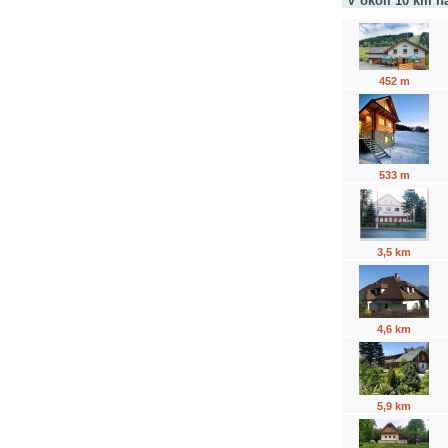
V okolí 10 km n
452 m
533 m
3,5 km
4,6 km
5,9 km