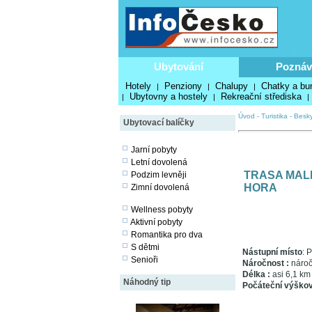
Ubytování
Poznáv
Hotely
Penziony
Chalupy
Chatky a bu
|
|
|
Ubytovny a hostely
Rekreační střediska
|
|
|
Úvod
-
Turistika
-
Besk
Ubytovací balíčky
Jarní pobyty
Letní dovolená
TRASA MALE
Podzim levněji
HORA
Zimní dovolená
Wellness pobyty
Aktivní pobyty
Romantika pro dva
S dětmi
Nástupní místo
: 
Senioři
Náročnost :
náro
Délka :
asi 6,1 km
Náhodný tip
Počáteční výško