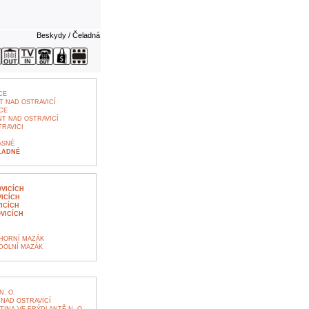
Beskydy / Čeladná
CE
 NAD OSTRAVICÍ
CE
T NAD OSTRAVICÍ
RAVICI
Í
ÁSNÉ
LADNÉ
VICÍCH
ICÍCH
ICÍCH
VICÍCH
 HORNÍ MAZÁK
 DOLNÍ MAZÁK
. O.
NAD OSTRAVICÍ