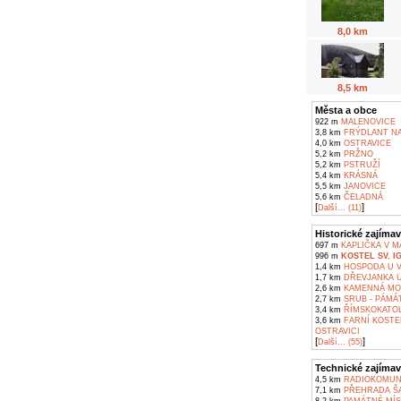
8,0 km
8,5 km
Města a obce
922 m
MALENOVICE
3,8 km
FRÝDLANT NA
4,0 km
OSTRAVICE
5,2 km
PRŽNO
5,2 km
PSTRUŽÍ
5,4 km
KRÁSNÁ
5,5 km
JANOVICE
5,6 km
ČELADNÁ
[
]
Další... (11)
Historické zajímav
697 m
KAPLIČKA V M
996 m
KOSTEL SV. I
1,4 km
HOSPODA U V
1,7 km
DŘEVJANKA U
2,6 km
KAMENNÁ MOH
2,7 km
SRUB - PÁMÁT
3,4 km
ŘÍMSKOKATOLI
3,6 km
FARNÍ KOSTE
OSTRAVICI
[
]
Další... (55)
Technické zajímav
4,5 km
RADIOKOMUNI
7,1 km
PŘEHRADA Š