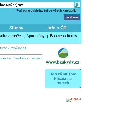
Podrobné vyhledávání ve všech kategoriích
Služby
Info o ČR
stika a ranče
Apartmány
Business hotely
|
|
INEC - LYSÁ HORA
 novinku
|
Vložit akci
|
Tisknout
Horská služba:
Počasí na
horách