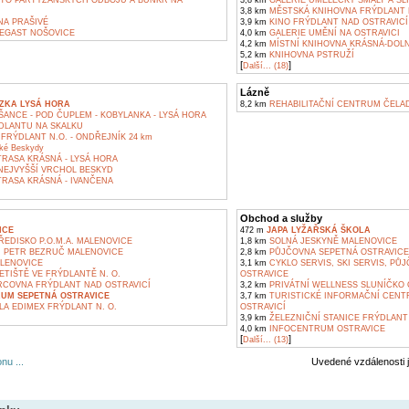
TO PARTYZÁNSKÝCH ODBOJŮ A BUNKR NA
3,8 km
GALERIE UMĚLECKÝ SMALT A SLI
3,8 km
MĚSTSKÁ KNIHOVNA FRÝDLANT N
A PRAŠIVÉ
3,9 km
KINO FRÝDLANT NAD OSTRAVICÍ
EGAST NOŠOVICE
4,0 km
GALERIE UMĚNÍ NA OSTRAVICI
4,2 km
MÍSTNÍ KNIHOVNA KRÁSNÁ-DOLN
5,2 km
KNIHOVNA PSTRUŽÍ
[
]
Další... (18)
Lázně
ZKA LYSÁ HORA
8,2 km
REHABILITAČNÍ CENTRUM ČELA
ŠANCE - POD ČUPLEM - KOBYLANKA - LYSÁ HORA
DLANTU NA SKALKU
RÝDLANT N.O. - ONDŘEJNÍK 24 km
ké Beskydy
RASA KRÁSNÁ - LYSÁ HORA
NEJVYŠŠÍ VRCHOL BESKYD
RASA KRÁSNÁ - IVANČENA
Obchod a služby
ICE
472 m
JAPA LYŽAŘSKÁ ŠKOLA
EDISKO P.O.M.A. MALENOVICE
1,8 km
SOLNÁ JESKYNĚ MALENOVICE
 PETR BEZRUČ MALENOVICE
2,8 km
PŮJČOVNA SEPETNÁ OSTRAVICE
LENOVICE
3,1 km
CYKLO SERVIS, SKI SERVIS, P
TIŠTĚ VE FRÝDLANTĚ N. O.
OSTRAVICE
COVNA FRÝDLANT NAD OSTRAVICÍ
3,2 km
PRIVÁTNÍ WELLNESS SLUNÍČKO 
UM SEPETNÁ OSTRAVICE
3,7 km
TURISTICKÉ INFORMAČNÍ CENT
A EDIMEX FRÝDLANT N. O.
OSTRAVICÍ
3,9 km
ŽELEZNIČNÍ STANICE FRÝDLANT
4,0 km
INFOCENTRUM OSTRAVICE
[
]
Další... (13)
nu ...
Uvedené vzdálenosti 