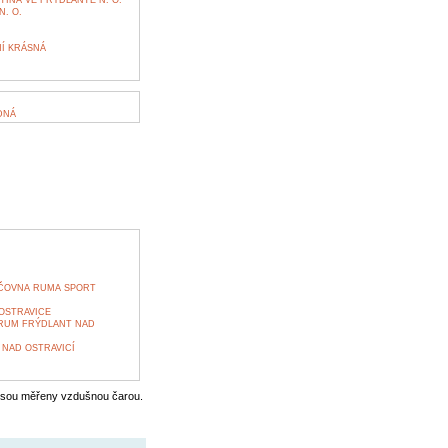
TINA VE FRÝDLANTĚ N. O.
. O.
Í KRÁSNÁ
DNÁ
ŮJČOVNA RUMA SPORT
OSTRAVICE
RUM FRÝDLANT NAD
 NAD OSTRAVICÍ
jsou měřeny vzdušnou čarou.