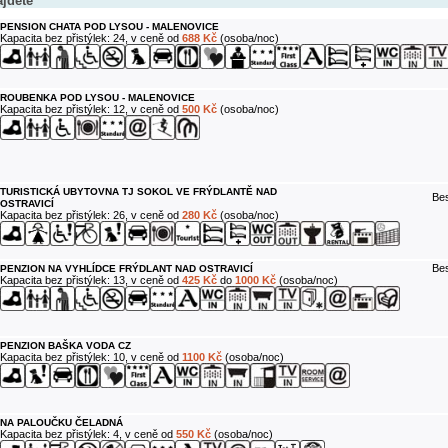
ajdete
PENSION CHATA POD LYSOU - MALENOVICE
Kapacita bez přistýlek: 24, v ceně od
688 Kč
(osoba/noc)
ROUBENKA POD LYSOU - MALENOVICE
Kapacita bez přistýlek: 12, v ceně od
500 Kč
(osoba/noc)
TURISTICKÁ UBYTOVNA TJ SOKOL VE FRÝDLANTĚ NAD
Bes
OSTRAVICÍ
Kapacita bez přistýlek: 26, v ceně od
280 Kč
(osoba/noc)
Bes
PENZION NA VYHLÍDCE FRÝDLANT NAD OSTRAVICÍ
Kapacita bez přistýlek: 13, v ceně od
425 Kč
do
1000 Kč
(osoba/noc)
PENZION BAŠKA VODA CZ
Kapacita bez přistýlek: 10, v ceně od
1100 Kč
(osoba/noc)
NA PALOUČKU ČELADNÁ
Kapacita bez přistýlek: 4, v ceně od
550 Kč
(osoba/noc)