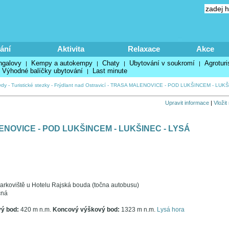
ání
Aktivita
Relaxace
Akce
ngalovy
Kempy a autokempy
Chaty
Ubytování v soukromí
Agroturi
|
|
|
|
Výhodné balíčky ubytování
Last minute
|
ydy
-
Turistické stezky
-
Frýdlant nad Ostravicí
-
TRASA MALENOVICE - POD LUKŠINCEM - LUKŠ
Upravit informace
|
Vložit
NOVICE - POD LUKŠINCEM - LUKŠINEC - LYSÁ
Parkoviště u Hotelu Rajská bouda (točna autobusu)
čná
vý bod:
420 m n.m.
Koncový výškový bod:
1323 m n.m.
Lysá hora