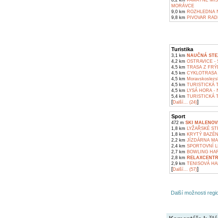
8,2 km
PAMÁTNÉ MÍS
MORÁVCE
9,0 km
ROZHLEDNA N
9,8 km
PIVOVAR RAD
Turistika
3,1 km
NAUČNÁ STE
4,2 km
OSTRAVICE - 
4,5 km
TRASA Z FRÝ
4,5 km
CYKLOTRASA F
4,5 km
Moravskoslezs
4,5 km
TURISTICKÁ T
4,5 km
LYSÁ HORA - 
5,4 km
TURISTICKÁ T
[
]
Další... (24)
Sport
472 m
SKI MALENOV
1,8 km
LYŽAŘSKÉ STŘ
1,8 km
KRYTÝ BAZÉN
2,2 km
JÍZDÁRNA MA
2,4 km
SPORTOVNÍ LE
2,7 km
BOWLING HAR
2,8 km
RELAXCENTR
2,9 km
TENISOVÁ HAL
[
]
Další... (57)
Další možnosti regio