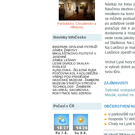
Nástup na trasu j
Naučnou stezkou Ly
mostkem na lesní 
se můžete podívat 
po asfaltové cestě
Pardubicko, Chrudimsko a
Hlinecko
poračuje dál k p
dostaneme k hospo
Novinky InfoČesko
vede cesta jakoby
od Staškova. Na Lu
BIKEPARK OPÁLENÁ PSTRUŽÍ
Na Lukšinci je ma
ZÁMEK ŽINKOVY
Lukšince zpestří v
MIKULÁŠTÍKOVO FOJTSTVÍ V
JASENNÉ
ZÁMEK LEŠANY
Vrchol Lysé hory n
LESNÍ DIVADLO SKALKA -
si vybrali dobré 
PODLESÍ
ALPALOUKA - ŽELEZNÁ RUDA
svou tůru.
PŮJČOVNA KOL A KOLOBĚŽEK -
VRBNO POD PRADĚDEM
HASIČSKÉ MUZEUM - ŽAMBERK
ZAJÍMAVOSTI
MUZEUM STARÝCH STROJŮ A
TECHNOLOGIÍ - ŽAMBERK
Satinské vodopád
SKI AREÁL SACHROVKA -
ROKYTNICE NAD JIZEROU
Mazák
,
vysílač na
Počasí v ČR
OBČERSTVENÍ N
u parkoviště na
hospoda "U Veli
Chaty na Lysé h