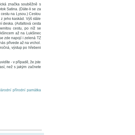
tická značka souběžně s
ok Satina. (Dáte-li se za
u cestu na Lysou.) Cestou
 z jeho kaskád. Výš stále
í deska. (Asfaltová cesta
enitou cestu, po níž se
Lukšincem až na Lukšinec
e zde napojí i zelená TZ
nás přivede až na vrchol.
áročná, výstup po hřebeni
idíte - v případě, že jste
así, než s jakým začnete
árodní přírodní památka