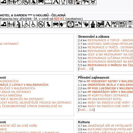
HOTEL & GARDEN **** U HOLUBŮ - ČELADNÁ
Kapacita bez přistýlek: 34, v ceně od
825 Kč
(osoba/noc)
Stravování a zábava
2,4 km
RESTAURACE U TOFLŮ - JANOVI
D OSTRAVICÍ
2,7 km
HOSTINEC HARCOVNA FRÝDLANT
3,3 km
RETAURACE U TKÁČŮ - OSTRAVI
3,4 km
RESTAURACE IMRVÉRE FRÝDLAN
4,0 km
GOLF & SKI RESTAURANT NA OST
5,0 km
RESTAURACE VLČÁRNA PSTRUŽ
5,5 km
RESTAURACE REKREANT NA KR
5,5 km
RESTAURACE U PAŘEZU NA ČE
[
]
Další... (5)
osti
Přírodní zajímavosti
ALENOVICÍCH
754 m
PP VODOPÁDY SATINY V MALENO
GNÁCE Z LOYOLY V MALENOVICÍCH
1,1 km
ONDRÁŠOVA SKÁLA V MALENOV
ELIČKŮ V MALENOVICÍCH
2,0 km
PP POD LUKŠINCEM V MALENOV
 ZBUJA NA OSTRAVICI
2,7 km
PP ONDRÁŠOVY DÍRY V MALENO
YLA IVANČENA
3,0 km
PP KORYTO ŘEKY OSTRAVICE
NÍK P. BEZRUČE NA OSTRAVICI
3,5 km
PR MALENOVICKÝ KOTEL
CKÝ KOSTEL NEJSVĚTĚJŠÍ TROJICE NA OSTRAVICI
4,1 km
SKÁLY NA SVAZÍCH LYSÉ HORY -
L ČESKOBRATRSKÉ CÍRKVE EVANGELICKÉ NA
4,5 km
SKÁLY NA SVAZÍCH LYSÉ HORY -
[
]
Další... (14)
osti
Kultura
KAČNÍ VĚŽ NA LYSÉ HOŘE
3,7 km
JANÁČKOVÁ SÍŇ VE FRÝDLANTĚ N
ANCE
3,8 km
KULTURNÍ CENTRUM FRÝDLANT 