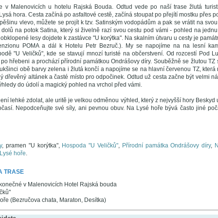
e v Malenovicích u hotelu Rajská Bouda. Odtud vede po naší trase žlutá turis
sá hora. Cesta začíná po asfaltové cestě, začíná stoupat po přejítí mostku přes pot
pěšinu vlevo, můžete se projít k tzv. Satinským vodopádům a pak se vrátit na svo
dolů na potok Satina, který si živelně razí svou cestu pod vámi - pohled na jednu
 obklopené lesy dojdete k zastávce "U korýtka". Na skalním útvaru u cesty je památn
enzionu POMA a dál k Hotelu Petr Bezruč.). My se napojíme na na lesní kam
dě "U Veličků", kde se stavují mnozí turisté na občerstvení. Od rozcestí Pod 
 po hřebeni a prochází přírodní památkou Ondrášovy díry. Souběžně se žlutou TZ s
kšinci obě barvy zelena i žlutá končí a napojíme se na hlavní červenou TZ, která 
lý dřevěný altánek a časté místo pro odpočinek. Odtud už cesta začne být velmi n
ýhledy do údolí a magický pohled na vrchol před vámi.
ení lehké zdolat, ale uritě je velkou odměnou výhled, který z nejvyšší hory Beskyd uv
počasí. Nepodceňujte své síly, ani pevnou obuv. Na Lysé hoře bývá často jiné poč
y
, pramen "U korýtka",
Hospoda "U Veličků"
,
Přírodní památka Ondrášovy díry
,
N
 Lysé hoře
.
A TRASE
 konečné v Malenovicích Hotel Rajská bouda
čků"
oře (Bezručova chata, Maraton, Desítka)