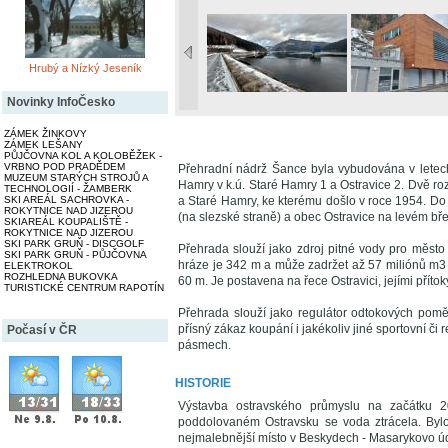
Hrubý a Nízký Jeseník
Novinky InfoČesko
ZÁMEK ŽINKOVY
ZÁMEK LEŠANY
PŮJČOVNA KOL A KOLOBĚŽEK -
VRBNO POD PRADĚDEM
Přehradní nádrž Šance byla vybudována v letec
MUZEUM STARÝCH STROJŮ A
Hamry v k.ú. Staré Hamry 1 a Ostravice 2. Dvě ro
TECHNOLOGIÍ - ŽAMBERK
a Staré Hamry, ke kterému došlo v roce 1954. Do
SKI AREÁL SACHROVKA -
ROKYTNICE NAD JIZEROU
(na slezské straně) a obec Ostravice na levém bř
SKIAREÁL KOUPALIŠTĚ -
ROKYTNICE NAD JIZEROU
SKI PARK GRUŇ - DISCGOLF
Přehrada slouží jako zdroj pitné vody pro měst
SKI PARK GRUŇ - PŮJČOVNA
hráze je 342 m a může zadržet až 57 miliónů m3 
ELEKTROKOL
ROZHLEDNA BUKOVKA
60 m. Je postavena na řece Ostravici, jejími příto
TURISTICKÉ CENTRUM RAPOTÍN
Přehrada slouží jako regulátor odtokových pomě
přísný zákaz koupání i jakékoliv jiné sportovní či
Počasí v ČR
pásmech.
HISTORIE
Výstavba ostravského průmyslu na začátku 20
poddolovaném Ostravsku se voda ztrácela. Bylo
nejmalebnější místo v Beskydech - Masarykovo údo