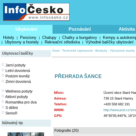
Ubytování
Poznávání
Aktivita
Hotely
Penziony
Chalupy
Chatky a bungalovy
Kempy a autokem
|
|
|
|
Ubytovny a hostely
Rekreační střediska
Výhodné balíčky ubytování
|
|
|
Úvod
-
Technické zajímavosti
-
Beskydy
-
Významné stavby
Ubytovací balíčky
Jarní pobyty
Letní dovolená
PŘEHRADA ŠANCE
Podzim levněji
Zimní dovolená
Wellness pobyty
Místo:
Území obce Staré Ham
Aktivní pobyty
Adresa:
739 15 Staré Hamry
Romantika pro dva
Telefon:
+420 558 682 191
S dětmi
WWW:
http://www.pod.cz/str
Senioři
GPS:
49°30'39,440"N, 18°2
Náhodný tip
Fotografie (20)