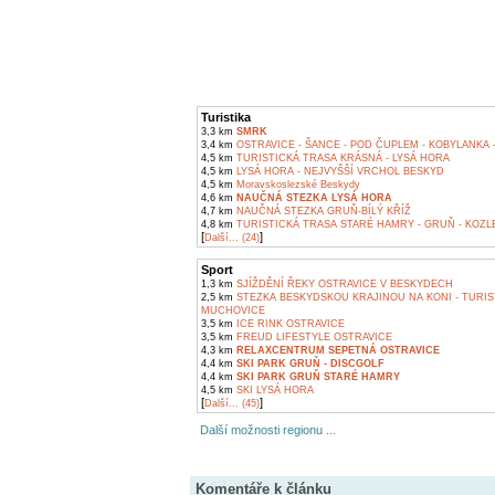
Turistika
3,3 km
SMRK
3,4 km
OSTRAVICE - ŠANCE - POD ČUPLEM - KOBYLANKA 
4,5 km
TURISTICKÁ TRASA KRÁSNÁ - LYSÁ HORA
4,5 km
LYSÁ HORA - NEJVYŠŠÍ VRCHOL BESKYD
4,5 km
Moravskoslezské Beskydy
4,6 km
NAUČNÁ STEZKA LYSÁ HORA
4,7 km
NAUČNÁ STEZKA GRUŇ-BÍLÝ KŘÍŽ
4,8 km
TURISTICKÁ TRASA STARÉ HAMRY - GRUŇ - KOZLEN
[
]
Další... (24)
Sport
1,3 km
SJÍŽDĚNÍ ŘEKY OSTRAVICE V BESKYDECH
2,5 km
STEZKA BESKYDSKOU KRAJINOU NA KONI - TURIS
MUCHOVICE
3,5 km
ICE RINK OSTRAVICE
3,5 km
FREUD LIFESTYLE OSTRAVICE
4,3 km
RELAXCENTRUM SEPETNÁ OSTRAVICE
4,4 km
SKI PARK GRUŇ - DISCGOLF
4,4 km
SKI PARK GRUŇ STARÉ HAMRY
4,5 km
SKI LYSÁ HORA
[
]
Další... (45)
Další možnosti regionu ...
Komentáře k článku