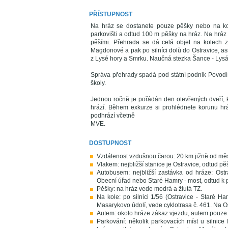
PŘÍSTUPNOST
Na hráz se dostanete pouze pěšky nebo na kole
parkovišti a odtud 100 m pěšky na hráz. Na hráz 
pěšími. Přehrada se dá celá objet na kolech 
Magdonové a pak po silníci dolů do Ostravice, as
z Lysé hory a Smrku. Naučná stezka Šance - Lysá
Správa přehrady spadá pod státní podnik Povodí 
školy.
Jednou ročně je pořádán den otevřených dveří, k
hrází. Během exkurze si prohlédnete korunu hrá
podhrází včetně
MVE.
DOSTUPNOST
Vzdálenost vzdušnou čarou: 20 km jižně od měs
Vlakem: nejbližší stanice je Ostravice, odtud pě
Autobusem: nejbližší zastávka od hráze: Ost
Obecní úřad nebo Staré Hamry - most, odtud 
Pěšky: na hráz vede modrá a žlutá TZ.
Na kole: po silnici 1/56 (Ostravice - Staré Ha
Masarykovo údolí, vede cyklotrasa č. 461. Na 
Autem: okolo hráze zákaz vjezdu, autem pouze po
Parkování: několik parkovacích míst u silnice