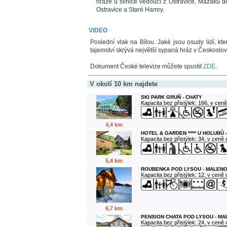
hráze u silnice vedoucí z Ostravice, Mazáku d
Ostravice a Staré Hamry.
VIDEO
Poslední vlak na Bílou. Jaké jsou osudy lidí, k
tajemství skrývá největší sypaná hráz v Českosl
Dokument České televize můžete spustit
ZDE
.
V okolí 10 km najdete
SKI PARK GRUŇ - CHATY
Kapacita bez přistýlek: 166, v cen
4,4 km
HOTEL & GARDEN **** U HOLUBŮ 
Kapacita bez přistýlek: 34, v ceně
5,4 km
ROUBENKA POD LYSOU - MALENO
Kapacita bez přistýlek: 12, v ceně
6,7 km
PENSION CHATA POD LYSOU - M
Kapacita bez přistýlek: 24, v ceně