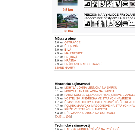
9,5 km
PENZION NA VYHLÍDCE FRÝDLANT
Kapacita bez přistýlek: 14, v ceně
9,8 km
Města a obce
3,6 km
OSTRAVICE
7,0 km
ČELADNÁ
7,9 km
BÍLÁ
7,9 km
MALENOVICE
8,7 km
PSTRUŽÍ
8,9 km
KRÁSNÁ
9,9 km
FRÝDLANT NAD OSTRAVICÍ
STARÉ HAMRY
Historické zajímavosti
3,1 km
MOHYLA JOHNA LENNONA NA SMRKU
3,1 km
MOHYLA JANA PALACHA NA SMRKU
3,8 km
FARNÍ KOSTEL ČESKOBRATRSKÉ CÍRKVE EVANGEL
4,5 km
KOSTEL SV. JINDŘICHA VE STARÝCH HAMRECH
4,7 km
ŘÍMSKOKATOLICKÝ KOSTEL NEJSVĚTĚJŠÍ TROJICE
4,7 km
POMNÍK MARYČKY MAGDONOVÉ NA STARÝCH HA
4,9 km
KŘÍŽE VE STARÝCH HAMRECH
5,4 km
DŘEVJANKA U ZBUJA NA OSTRAVICI
[
]
Další... (20)
Technické zajímavosti
4,6 km
RADIOKOMUNIKAČNÍ VĚŽ NA LYSÉ HOŘE