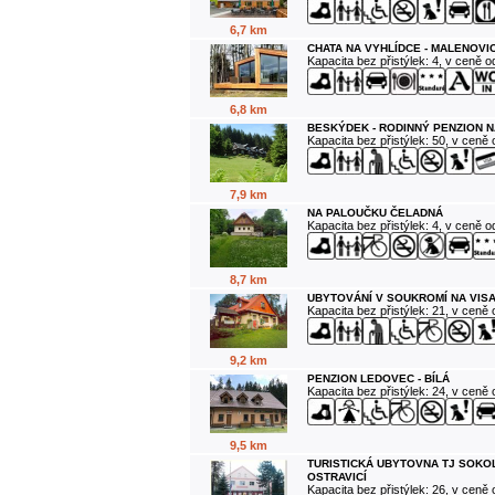
6,7 km
CHATA NA VYHLÍDCE - MALENOVI
Kapacita bez přistýlek: 4, v ceně 
6,8 km
BESKÝDEK - RODINNÝ PENZION N
Kapacita bez přistýlek: 50, v ceně
7,9 km
NA PALOUČKU ČELADNÁ
Kapacita bez přistýlek: 4, v ceně 
8,7 km
UBYTOVÁNÍ V SOUKROMÍ NA VIS
Kapacita bez přistýlek: 21, v ceně
9,2 km
PENZION LEDOVEC - BÍLÁ
Kapacita bez přistýlek: 24, v ceně
9,5 km
TURISTICKÁ UBYTOVNA TJ SOKO
OSTRAVICÍ
Kapacita bez přistýlek: 26, v ceně