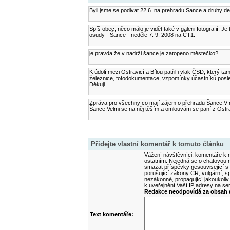
Byli jsme se podivat 22.6. na prehradu Sance a druhy 
Spíš obec, něco málo je vidět také v galerii fotografií. J
osudy - Šance - neděle 7. 9. 2008 na ČT1.
je pravda že v nadrži šance je zatopeno městečko?
K údolí mezi Ostravicí a Bílou patřil i vlak ČSD, který t
železnice, fotodokumentace, vzpomínky účastníků posled
Děkuji
Zpráva pro všechny co mají zájem o přehradu Šance.V n
Šance.Velmi se na něj těším,a omlouvám se paní z Ostra
Přidejte vlastní komentář k tomuto článku
Vážení návštěvníci, komentáře k m
ostatním. Nejedná se o chatovou m
smazat příspěvky nesouvisející s
porušující zákony ČR, vulgární, sp
nezákonné, propagující jakoukoliv
k uveřejnění Vaší IP adresy na s
Redakce neodpovídá za obsah d
Text komentáře: