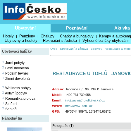
Ubytování
Poznávání
Aktivita
Hotely
Penziony
Chalupy
Chatky a bungalovy
Kempy a autokem
|
|
|
|
Ubytovny a hostely
Rekreační střediska
Výhodné balíčky ubytování
|
|
|
Úvod
-
Stravování a zábava
-
Beskydy
-
Restaurace & moto
Ubytovací balíčky
Jarní pobyty
Letní dovolená
RESTAURACE U TOFLŮ - JANOVI
Podzim levněji
Zimní dovolená
Wellness pobyty
Adresa:
Janovice č.p. 96, 739 11 Janovice
Aktivní pobyty
Mobil:
+420 731 739 958
Romantika pro dva
Email:
info(zavináč)utoflu(tečka)cz
S dětmi
WWW:
http://www.utoflu.cz
Senioři
GPS:
49°35'44,909"N, 18°24'45,662"E
Náhodný tip
Fotografie (1)