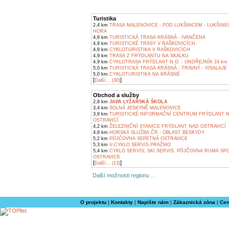
Turistika
2,4 km
TRASA MALENOVICE - POD LUKŠINCEM - LUKŠINEC
HORA
4,6 km
TURISTICKÁ TRASA KRÁSNÁ - IVANČENA
4,9 km
TURISTICKÉ TRASY V RAŠKOVICÍCH
4,9 km
CYKLOTURISTIKA V RAŠKOVICÍCH
4,9 km
TRASA Z FRÝDLANTU NA SKALKU
4,9 km
CYKLOTRASA FRÝDLANT N.O. - ONDŘEJNÍK 24 km
5,0 km
TURISTICKÁ TRASA KRÁSNÁ - TRAVNÝ - VISALAJE
5,0 km
CYKLOTURISTIKA NA KRÁSNÉ
[
]
Další... (30)
Obchod a služby
2,8 km
JAPA LYŽAŘSKÁ ŠKOLA
3,4 km
SOLNÁ JESKYNĚ MALENOVICE
3,9 km
TURISTICKÉ INFORMAČNÍ CENTRUM FRÝDLANT 
OSTRAVICÍ
4,2 km
ŽELEZNIČNÍ STANICE FRÝDLANT NAD OSTRAVICÍ
4,8 km
HORSKÁ SLUŽBA ČR - OBLAST BESKYDY
5,2 km
PŮJČOVNA SEPETNÁ OSTRAVICE
5,3 km
V-CYKLO SERVIS PRAŽMO
5,4 km
CYKLO SERVIS, SKI SERVIS, PŮJČOVNA RUMA SP
OSTRAVICE
[
]
Další... (13)
Další možnosti regionu ...
O projektu
|
Kontakty
|
Napište nám
|
Zákaznická zóna
|
Cen