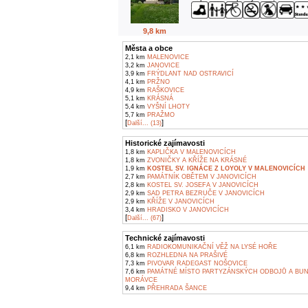
9,8 km
Města a obce
2,1 km
MALENOVICE
3,2 km
JANOVICE
3,9 km
FRÝDLANT NAD OSTRAVICÍ
4,1 km
PRŽNO
4,9 km
RAŠKOVICE
5,1 km
KRÁSNÁ
5,4 km
VYŠNÍ LHOTY
5,7 km
PRAŽMO
[
]
Další... (13)
Historické zajímavosti
1,8 km
KAPLIČKA V MALENOVICÍCH
1,8 km
ZVONIČKY A KŘÍŽE NA KRÁSNÉ
1,9 km
KOSTEL SV. IGNÁCE Z LOYOLY V MALENOVICÍCH
2,7 km
PAMÁTNÍK OBĚTEM V JANOVICÍCH
2,8 km
KOSTEL SV. JOSEFA V JANOVICÍCH
2,9 km
SAD PETRA BEZRUČE V JANOVICÍCH
2,9 km
KŘÍŽE V JANOVICÍCH
3,4 km
HRADISKO V JANOVICÍCH
[
]
Další... (67)
Technické zajímavosti
6,1 km
RADIOKOMUNIKAČNÍ VĚŽ NA LYSÉ HOŘE
6,8 km
ROZHLEDNA NA PRAŠIVÉ
7,3 km
PIVOVAR RADEGAST NOŠOVICE
7,6 km
PAMÁTNÉ MÍSTO PARTYZÁNSKÝCH ODBOJŮ A BU
MORÁVCE
9,4 km
PŘEHRADA ŠANCE