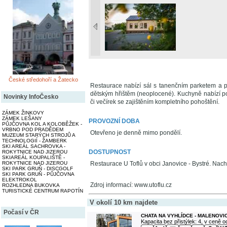
České středohoří a Žatecko
Restaurace nabízí sál s tanenčním parketem a 
dětským hřištěm (neoplocené). Kuchyně nabízí po
Novinky InfoČesko
či večírek se zajištěním kompletního pohoštění.
ZÁMEK ŽINKOVY
ZÁMEK LEŠANY
PROVOZNÍ DOBA
PŮJČOVNA KOL A KOLOBĚŽEK -
VRBNO POD PRADĚDEM
Otevřeno je denně mimo pondělí.
MUZEUM STARÝCH STROJŮ A
TECHNOLOGIÍ - ŽAMBERK
SKI AREÁL SACHROVKA -
DOSTUPNOST
ROKYTNICE NAD JIZEROU
SKIAREÁL KOUPALIŠTĚ -
Restaurace U Toflů v obci Janovice - Bystré. Nac
ROKYTNICE NAD JIZEROU
SKI PARK GRUŇ - DISCGOLF
SKI PARK GRUŇ - PŮJČOVNA
ELEKTROKOL
Zdroj informací: www.utoflu.cz
ROZHLEDNA BUKOVKA
TURISTICKÉ CENTRUM RAPOTÍN
V okolí 10 km najdete
Počasí v ČR
CHATA NA VYHLÍDCE - MALENOVI
Kapacita bez přistýlek: 4, v ceně 