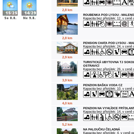
2,8 km
ROUBENKA POD LYSOU - MALENO
Kapacita bez přistýlek: 12, v ceně
2,8 km
PENSION CHATA POD LYSOU - M
Kapacita bez přistýlek: 24, v ceně
2,9 km
TURISTICKÁ UBYTOVNA TJ SOKO
OSTRAVICÍ
Kapacita bez přistýlek: 26, v ceně
3,9 km
PENZION BAŠKA VODA CZ
Kapacita bez přistýlek: 10, v ceně
4,0 km
PENZION NA VYHLÍDCE FRÝDLANT
Kapacita bez přistýlek: 14, v ceně
5,2 km
NA PALOUČKU ČELADNÁ
Kapacita bez přistýlek: 4, v ceně 