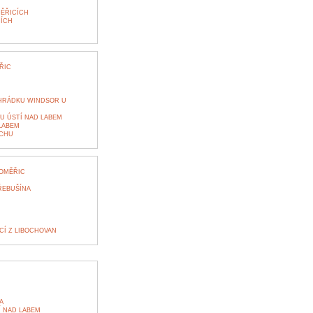
MĚŘICÍCH
CÍCH
ŘIC
HRÁDKU WINDSOR U
U ÚSTÍ NAD LABEM
LABEM
RCHU
TOMĚŘIC
ŘEBUŠÍNA
CÍ Z LIBOCHOVAN
A
Í NAD LABEM