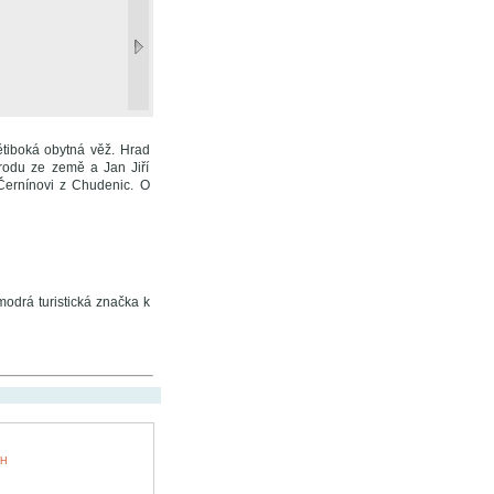
ětiboká obytná věž. Hrad
 rodu ze země a Jan Jiří
ernínovi z Chudenic. O
odrá turistická značka k
CH