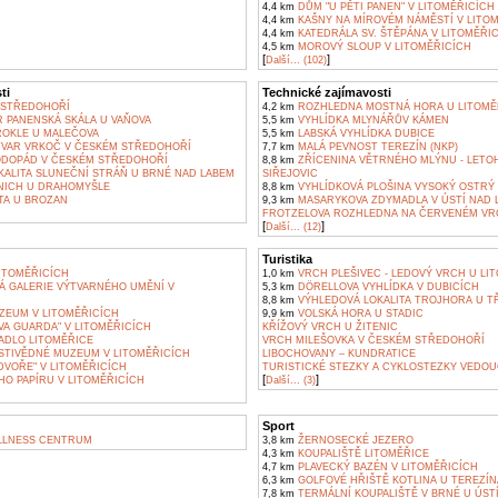
4,4 km
DŮM "U PĚTI PANEN" V LITOMĚŘICÍCH
4,4 km
KAŠNY NA MÍROVÉM NÁMĚSTÍ V LITO
4,4 km
KATEDRÁLA SV. ŠTĚPÁNA V LITOMĚŘI
4,5 km
MOROVÝ SLOUP V LITOMĚŘICÍCH
[
]
Další... (102)
ti
Technické zajímavosti
 STŘEDOHOŘÍ
4,2 km
ROZHLEDNA MOSTNÁ HORA U LITOMĚ
R PANENSKÁ SKÁLA U VAŇOVA
5,5 km
VYHLÍDKA MLYNÁŘŮV KÁMEN
OKLE U MALEČOVA
5,5 km
LABSKÁ VYHLÍDKA DUBICE
VAR VRKOČ V ČESKÉM STŘEDOHOŘÍ
7,7 km
MALÁ PEVNOST TEREZÍN (NKP)
DOPÁD V ČESKÉM STŘEDOHOŘÍ
8,8 km
ZŘÍCENINA VĚTRNÉHO MLÝNU - LETO
KALITA SLUNEČNÍ STRÁŇ U BRNÉ NAD LABEM
SIŘEJOVIC
NICH U DRAHOMYŠLE
8,8 km
VYHLÍDKOVÁ PLOŠINA VYSOKÝ OSTRÝ 
TA U BROZAN
9,3 km
MASARYKOVA ZDYMADLA V ÚSTÍ NAD 
FROTZELOVA ROZHLEDNA NA ČERVENÉM V
[
]
Další... (12)
Turistika
ITOMĚŘICÍCH
1,0 km
VRCH PLEŠIVEC - LEDOVÝ VRCH U LI
 GALERIE VÝTVARNÉHO UMĚNÍ V
5,3 km
DÖRELLOVA VYHLÍDKA V DUBICÍCH
8,8 km
VÝHLEDOVÁ LOKALITA TROJHORA U T
ZEUM V LITOMĚŘICÍCH
9,9 km
VOLSKÁ HORA U STADIC
VA GUARDA" V LITOMĚŘICÍCH
KŘÍŽOVÝ VRCH U ŽITENIC
ADLO LITOMĚŘICE
VRCH MILEŠOVKA V ČESKÉM STŘEDOHOŘÍ
STIVĚDNÉ MUZEUM V LITOMĚŘICÍCH
LIBOCHOVANY – KUNDRATICE
DVOŘE" V LITOMĚŘICÍCH
TURISTICKÉ STEZKY A CYKLOSTEZKY VEDOU
[
]
HO PAPÍRU V LITOMĚŘICÍCH
Další... (3)
Sport
LLNESS CENTRUM
3,8 km
ŽERNOSECKÉ JEZERO
4,3 km
KOUPALIŠTĚ LITOMĚŘICE
4,7 km
PLAVECKÝ BAZÉN V LITOMĚŘICÍCH
6,3 km
GOLFOVÉ HŘIŠTĚ KOTLINA U TEREZÍN
7,8 km
TERMÁLNÍ KOUPALIŠTĚ V BRNÉ U ÚST