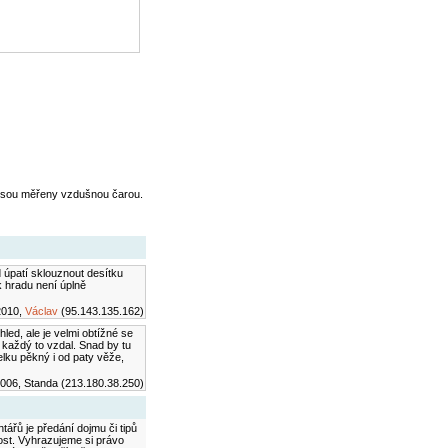
jsou měřeny vzdušnou čarou.
 úpatí sklouznout desítku
k hradu není úplně
2010,
Václav
(95.143.135.162)
led, ale je velmi obtížné se
 každý to vzdal. Snad by tu
elku pěkný i od paty věže,
006, Standa (213.180.38.250)
ářů je předání dojmu či tipů
ost. Vyhrazujeme si právo