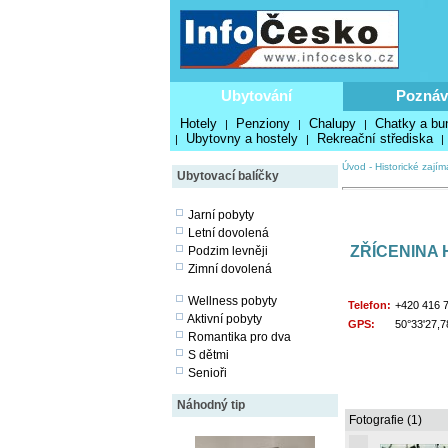
Ubytování
Poznáv
Hotely
Penziony
Chalupy
Chatky a bu
|
|
|
Ubytovny a hostely
Rekreační střediska
|
|
|
Úvod
-
Historické zajím
Ubytovací balíčky
Jarní pobyty
Letní dovolená
ZŘÍCENINA
Podzim levněji
Zimní dovolená
Wellness pobyty
Telefon:
+420 416 
Aktivní pobyty
GPS:
50°33'27,7
Romantika pro dva
S dětmi
Senioři
Náhodný tip
Fotografie (1)