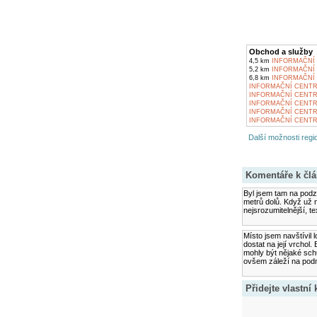
Obchod a služby
4,5 km
INFORMAČNÍ 
5,2 km
INFORMAČNÍ 
6,8 km
INFORMAČNÍ 
INFORMAČNÍ CENTR
INFORMAČNÍ CENT
INFORMAČNÍ CENTR
INFORMAČNÍ CENTR
INFORMAČNÍ CENTR
Další možnosti regio
Komentáře k čl
Byl jsem tam na podzi
metrů dolů. Když už n
nejsrozumitelnější, te
Místo jsem navštívil 
dostat na její vrchol
mohly být nějaké schů
ovšem záleží na podm
Přidejte vlastní