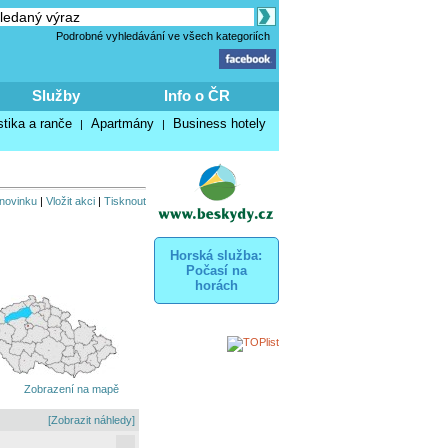
Podrobné vyhledávání ve všech kategoriích
Služby
Info o ČR
stika a ranče
Apartmány
Business hotely
|
|
 novinku
|
Vložit akci
|
Tisknout
Horská služba:
Počasí na
horách
Zobrazení na mapě
[Zobrazit náhledy]