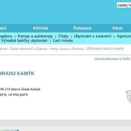
ání
Aktivita
Relaxace
Akce
ngalovy
Kempy a autokempy
Chaty
Ubytování v soukromí
Agroturi
|
|
|
|
Výhodné balíčky ubytování
Last minute
|
avosti
-
České středohoří a Žatecko
-
Hrady, zámky a zříceniny
-
ZŘÍCENINA HRADU KAMÝK
Upravit informace
|
Vložit
 HRADU KAMÝK
746 173 obecní úřada Kamýk
80"N, 14°4'50,840"E