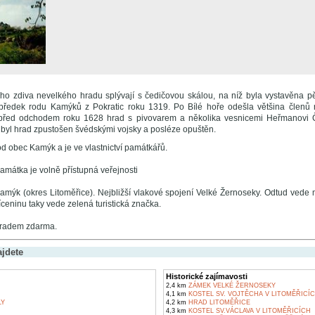
o zdiva nevelkého hradu splývají s čedičovou skálou, na níž byla vystavěna p
, předek rodu Kamýků z Pokratic roku 1319. Po Bílé hoře odešla většina členů
před odchodem roku 1628 hrad s pivovarem a několika vesnicemi Heřmanovi Č
i byl hrad zpustošen švédskými vojsky a posléze opuštěn.
 obec Kamýk a je ve vlastnictví památkářů.
amátka je volně přístupná veřejnosti
mýk (okres Litoměřice). Nejbližší vlakové spojení Velké Žernoseky. Odtud vede m
ceninu taky vede zelená turistická značka.
radem zdarma.
ajdete
Historické zajímavosti
2,4 km
ZÁMEK VELKÉ ŽERNOSEKY
4,1 km
KOSTEL SV. VOJTĚCHA V LITOMĚŘICÍ
LY
4,2 km
HRAD LITOMĚŘICE
4,3 km
KOSTEL SV.VÁCLAVA V LITOMĚŘICÍCH