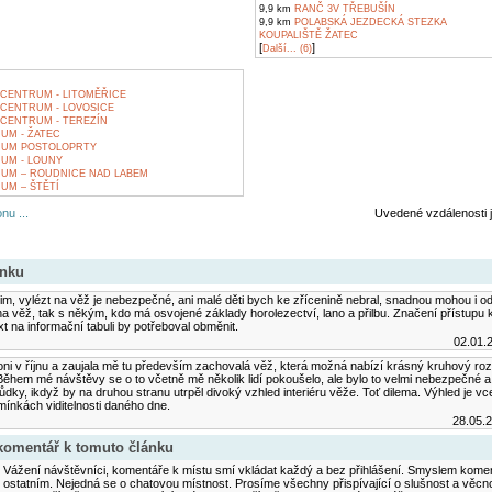
9,9 km
RANČ 3V TŘEBUŠÍN
9,9 km
POLABSKÁ JEZDECKÁ STEZKA
KOUPALIŠTĚ ŽATEC
[
]
Další... (6)
CENTRUM - LITOMĚŘICE
CENTRUM - LOVOSICE
CENTRUM - TEREZÍN
UM - ŽATEC
RUM POSTOLOPRTY
UM - LOUNY
UM – ROUDNICE NAD LABEM
UM – ŠTĚTÍ
nu ...
Uvedené vzdálenosti 
ánku
m, vylézt na věž je nebezpečné, ani malé děti bych ke zřícenině nebral, snadnou mohou i od
a věž, tak s někým, kdo má osvojené základy horolezectví, lano a přilbu. Značení přístupu 
xt na informační tabuli by potřeboval obměnit.
02.01.
loni v říjnu a zaujala mě tu především zachovalá věž, která možná nabízí krásný kruhový rozh
. Během mé návštěvy se o to včetně mě několik lidí pokoušelo, ale bylo to velmi nebezpečné a
dky, ikdyž by na druhou stranu utrpěl divoký vzhled interiéru věže. Toť dilema. Výhled je vc
ínkách viditelnosti daného dne.
28.05.2
 komentář k tomuto článku
Vážení návštěvníci, komentáře k místu smí vkládat každý a bez přihlášení. Smyslem koment
ostatním. Nejedná se o chatovou místnost. Prosíme všechny přispívající o slušnost a věcn