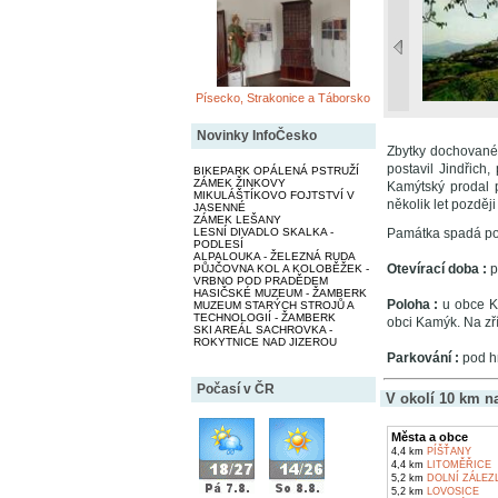
Písecko, Strakonice a Táborsko
Novinky InfoČesko
Zbytky dochovanéh
postavil Jindřich
BIKEPARK OPÁLENÁ PSTRUŽÍ
ZÁMEK ŽINKOVY
Kamýtský prodal 
MIKULÁŠTÍKOVO FOJTSTVÍ V
několik let pozděj
JASENNÉ
ZÁMEK LEŠANY
LESNÍ DIVADLO SKALKA -
Památka spadá pod
PODLESÍ
ALPALOUKA - ŽELEZNÁ RUDA
Otevírací doba :
p
PŮJČOVNA KOL A KOLOBĚŽEK -
VRBNO POD PRADĚDEM
HASIČSKÉ MUZEUM - ŽAMBERK
Poloha :
u obce Ka
MUZEUM STARÝCH STROJŮ A
TECHNOLOGIÍ - ŽAMBERK
obci Kamýk. Na zří
SKI AREÁL SACHROVKA -
ROKYTNICE NAD JIZEROU
Parkování :
pod h
Počasí v ČR
V okolí 10 km n
Města a obce
4,4 km
PÍŠŤANY
4,4 km
LITOMĚŘICE
5,2 km
DOLNÍ ZÁLEZ
5,2 km
LOVOSICE