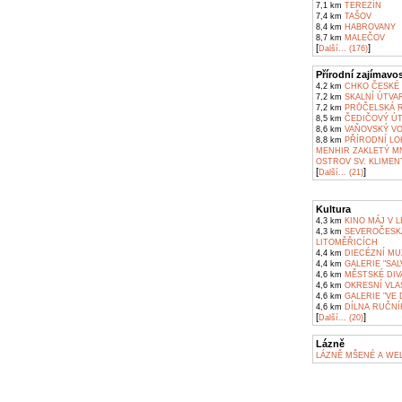
7,1 km
TEREZÍN
7,4 km
TAŠOV
8,4 km
HABROVANY
8,7 km
MALEČOV
[
]
Další... (176)
Přírodní zajímavos
4,2 km
CHKO ČESKÉ
7,2 km
SKALNÍ ÚTVA
7,2 km
PRŮČELSKÁ R
8,5 km
ČEDIČOVÝ ÚT
8,6 km
VAŇOVSKÝ VO
8,8 km
PŘÍRODNÍ LO
MENHIR ZAKLETÝ M
OSTROV SV. KLIMEN
[
]
Další... (21)
Kultura
4,3 km
KINO MÁJ V L
4,3 km
SEVEROČESKÁ
LITOMĚŘICÍCH
4,4 km
DIECÉZNÍ MU
4,4 km
GALERIE "SAL
4,6 km
MĚSTSKÉ DIV
4,6 km
OKRESNÍ VLA
4,6 km
GALERIE "VE 
4,6 km
DÍLNA RUČNÍ
[
]
Další... (20)
Lázně
LÁZNĚ MŠENÉ A WE