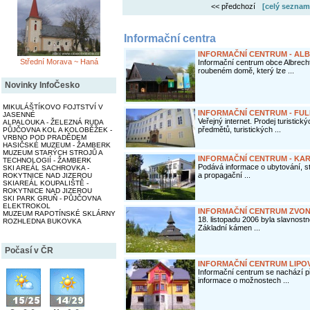
<< předchozí
[celý seznam
Informační centra
INFORMAČNÍ CENTRUM - AL
Střední Morava ~ Haná
Informační centrum obce Albrec
roubeném domě, který lze ...
Novinky InfoČesko
MIKULÁŠTÍKOVO FOJTSTVÍ V
INFORMAČNÍ CENTRUM - FU
JASENNÉ
Veřejný internet. Prodej turistic
ALPALOUKA - ŽELEZNÁ RUDA
předmětů, turistických ...
PŮJČOVNA KOL A KOLOBĚŽEK -
VRBNO POD PRADĚDEM
HASIČSKÉ MUZEUM - ŽAMBERK
MUZEUM STARÝCH STROJŮ A
INFORMAČNÍ CENTRUM - KA
TECHNOLOGIÍ - ŽAMBERK
Podává informace o ubytování, st
SKI AREÁL SACHROVKA -
a propagační ...
ROKYTNICE NAD JIZEROU
SKIAREÁL KOUPALIŠTĚ -
ROKYTNICE NAD JIZEROU
SKI PARK GRUŇ - PŮJČOVNA
ELEKTROKOL
INFORMAČNÍ CENTRUM ZVON
MUZEUM RAPOTÍNSKÉ SKLÁRNY
18. listopadu 2006 byla slavnost
ROZHLEDNA BUKOVKA
Základní kámen ...
Počasí v ČR
INFORMAČNÍ CENTRUM LIPO
Informační centrum se nachází př
informace o možnostech ...