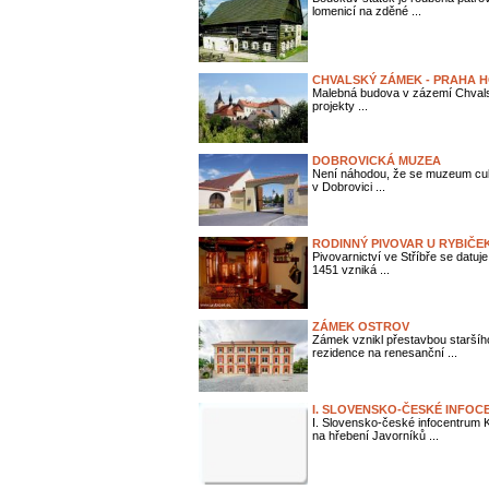
lomenicí na zděné ...
CHVALSKÝ ZÁMEK - PRAHA 
Malebná budova v zázemí Chvalsk
projekty ...
DOBROVICKÁ MUZEA
Není náhodou, že se muzeum cukro
v Dobrovici ...
RODINNÝ PIVOVAR U RYBIČE
Pivovarnictví ve Stříbře se datuje
1451 vzniká ...
ZÁMEK OSTROV
Zámek vznikl přestavbou starší
rezidence na renesanční ...
I. SLOVENSKO-ČESKÉ INFO
I. Slovensko-české infocentrum 
na hřebení Javorníků ...