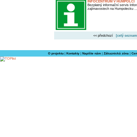
INFOCENTRUM V HUMPOLCI
Bezplatný informační servis Info
zajímavostech na Humpolecku ...
<< předchozí
[celý seznam
O projektu
|
Kontakty
|
Napište nám
|
Zákaznická zóna
|
Cen