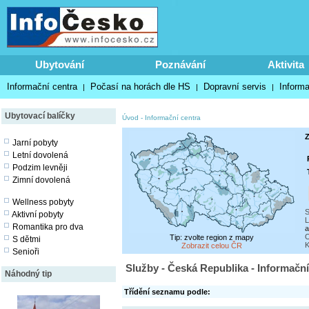
Ubytování
Poznávání
Aktivita
Informační centra
Počasí na horách dle HS
Dopravní servis
Inform
|
|
|
Ubytovací balíčky
Úvod
-
Informační centra
Z
Jarní pobyty
Letní dovolená
Podzim levněji
Zimní dovolená
Wellness pobyty
S
Aktivní pobyty
L
Romantika pro dva
a
O
Tip: zvolte region z mapy
S dětmi
K
Zobrazit celou ČR
Senioři
Služby - Česká Republika - Informační
Náhodný tip
Třídění seznamu podle: