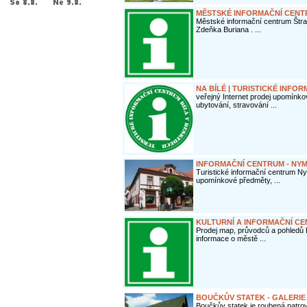
MĚSTSKÉ INFORMAČNÍ CEN
Městské informační centrum Štr
Zdeňka Buriana . ...
NA BÍLÉ | TURISTICKÉ INFO
veřejný Internet prodej upomín
ubytování, stravování ...
INFORMAČNÍ CENTRUM - NY
Turistické informační centrum Ny
upomínkové předměty, ...
KULTURNÍ A INFORMAČNÍ CE
Prodej map, průvodců a pohledů D
informace o městě ...
BOUČKŮV STATEK - GALERIE
Boučkův statek je roubená patro