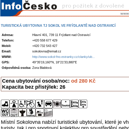
TURISTICKÁ UBYTOVNA TJ SOKOL VE FRÝDLANTĚ NAD OSTRAVICÍ
Adresa:
Hlavní 401, 739 11 Frýdlant nad Ostravicí
Telefon:
+420 558 677 429
Mobil:
+420 732 543 427
Email:
sokolovna@email.cz
WWW:
http://www.sokol-fno.estranky.cz/clanky/ub...
GPS:
49°35'19,160"N, 18°21'33,880"E
Odpovědná osoba:
Zora Blablová
Cena ubytování osoba/noc:
od 280 Kč
Kapacita bez přistýlek: 26
Místní Sokolovna nabízí turistické ubytování, které je vh
turisty, tak i pro sportovní kolektivy pro soustředění nebo