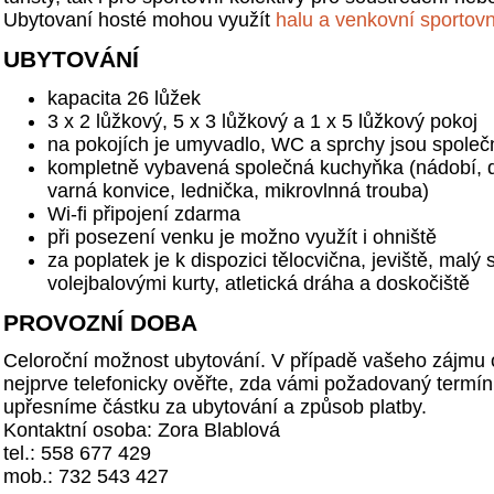
Ubytovaní hosté mohou využít
halu a venkovní sportovn
UBYTOVÁNÍ
kapacita 26 lůžek
3 x 2 lůžkový, 5 x 3 lůžkový a 1 x 5 lůžkový pokoj
na pokojích je umyvadlo, WC a sprchy jsou společ
kompletně vybavená společná kuchyňka (nádobí, dv
varná konvice, lednička, mikrovlnná trouba)
Wi-fi připojení zdarma
při posezení venku je možno využít i ohniště
za poplatek je k dispozici tělocvična, jeviště, malý 
volejbalovými kurty, atletická dráha a doskočiště
PROVOZNÍ DOBA
Celoroční možnost ubytování. V případě vašeho zájmu o
nejprve telefonicky ověřte, zda vámi požadovaný termín
upřesníme částku za ubytování a způsob platby.
Kontaktní osoba: Zora Blablová
tel.: 558 677 429
mob.: 732 543 427