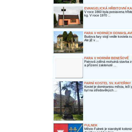
EVANGELICKÁ HŘBITOVNÍ KAP
V roce 1860 byla postavena hřbit
kg. V roce 1970 ...
FARA V HORNÍCH DOMASLAV
Budova fary stojí vedle kostela sv
Ale již v ...
FARA V HORNÍM BENEŠOVĚ
Patrová zděná mohutná stavba ze
a přízemí zaklenuté ...
FARNÍ KOSTEL SV. KATEŘIN
Kostel je dominantou města, leží
byl na středověkých ...
FULNEK
Město Fulnek je starobylé koloni