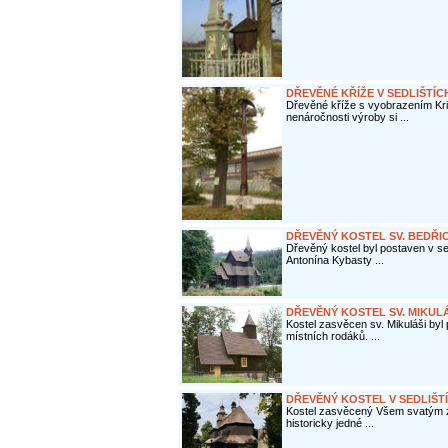
DŘEVĚNÉ KŘÍŽE V SEDLIŠTÍC
Dřevěné kříže s vyobrazením Kris
nenáročnosti výroby si ...
DŘEVĚNÝ KOSTEL SV. BEDŘIC
Dřevěný kostel byl postaven v sed
Antonína Kybasty ...
DŘEVĚNÝ KOSTEL SV. MIKUL
Kostel zasvěcen sv. Mikuláši byl 
místních rodáků. ...
DŘEVĚNÝ KOSTEL V SEDLIŠTÍ
Kostel zasvěcený Všem svatým z 
historicky jedné ...