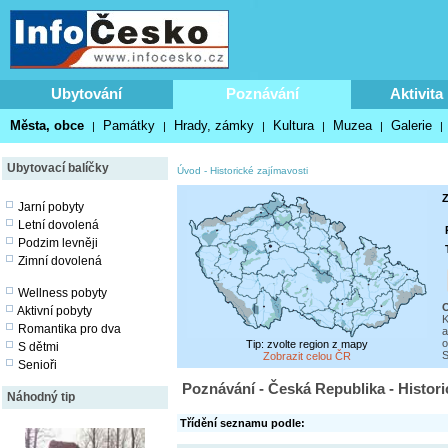
Ubytování
Poznávání
Aktivita
Města, obce
Památky
Hrady, zámky
Kultura
Muzea
Galerie
|
|
|
|
|
|
Ubytovací balíčky
Úvod
-
Historické zajímavosti
Z
Jarní pobyty
Letní dovolená
Podzim levněji
Zimní dovolená
Wellness pobyty
O
Aktivní pobyty
K
Romantika pro dva
a
o
Tip: zvolte region z mapy
S dětmi
S
Zobrazit celou ČR
Senioři
Poznávání - Česká Republika - Histori
Náhodný tip
Třídění seznamu podle: