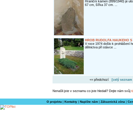
Hraniční kámen (899/1940) je u
67 cm, šířka 37 cm. ...
HROB RUDOLFA HAUKEHO S 
V roce 1974 došlo k prohlášení h
dělnictva při stávce ...
<< předchozí
[celý seznam 
Nenašli jste v seznamu co jste hledali? Dejte nám svůj
t
O projektu
|
Kontakty
|
Napište nám
|
Zákaznická zóna
|
Cen