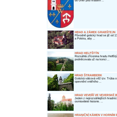
do Uher pod hradem ...
HRAD A ZÁMEK GRABŠTEJN
Původně gotický hrad se již od 1
a Polska, aby ...
HRAD HELFŠTÝN
Rozsáhlá zřícenina hradu Helfšt
podněcovala už na konci ...
HRAD ŠTRAMBERK
Gotická válcová věž tzv. Trúba
opevnění vnitřního ...
HRAD VEVEŘÍ VE VEVERSKÉ 
Jeden z nejrozsáhlejších hradní
osmisetleté historie. ...
HRANIČNÍ KÁMEN V HORNÍM