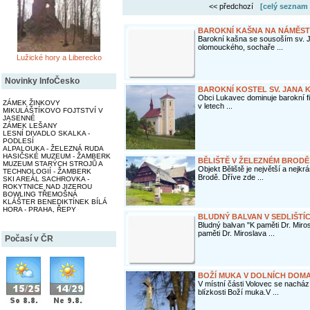
<< předchozí
[celý seznam 
BAROKNÍ KAŠNA NA NÁMĚST
Barokní kašna se sousoším sv. J
olomouckého, sochaře ...
Lužické hory a Liberecko
Novinky InfoČesko
BAROKNÍ KOSTEL SV. JANA K
Obci Lukavec dominuje barokní fil
ZÁMEK ŽINKOVY
v letech ...
MIKULÁŠTÍKOVO FOJTSTVÍ V
JASENNÉ
ZÁMEK LEŠANY
LESNÍ DIVADLO SKALKA -
PODLESÍ
ALPALOUKA - ŽELEZNÁ RUDA
HASIČSKÉ MUZEUM - ŽAMBERK
BĚLIŠTĚ V ŽELEZNÉM BRODĚ
MUZEUM STARÝCH STROJŮ A
Objekt Běliště je největší a nejk
TECHNOLOGIÍ - ŽAMBERK
Brodě. Dříve zde ...
SKI AREÁL SACHROVKA -
ROKYTNICE NAD JIZEROU
BOWLING TŘEMOŠNÁ
KLÁŠTER BENEDIKTÍNEK BÍLÁ
HORA - PRAHA, ŘEPY
BLUDNÝ BALVAN V SEDLIŠTÍ
Bludný balvan "K paměti Dr. Miro
paměti Dr. Miroslava ...
Počasí v ČR
BOŽÍ MUKA V DOLNÍCH DOMA
V místní části Volovec se nachází
blízkosti Boží muka.V ...